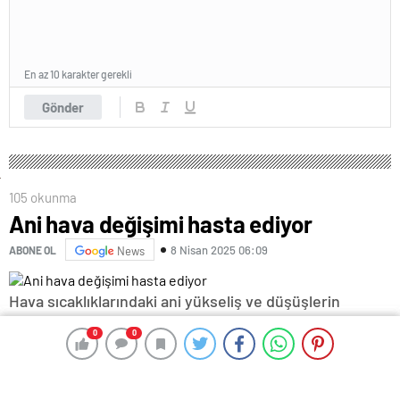
En az 10 karakter gerekli
Gönder
105 okunma
Ani hava değişimi hasta ediyor
8 Nisan 2025 06:09
ABONE OL
News
Hava sıcaklıklarındaki ani yükseliş ve düşüşlerin
özellikle mevsim geçişlerinde hastalıkların hızla
0
0
0
0
yayılmasına yol açtığı belirtildi.
Havaların ani ısınması ve soğumasının halk arasında