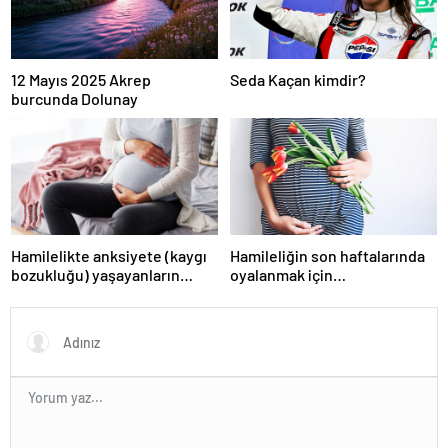
12 Mayıs 2025 Akrep
Seda Kaçan kimdir?
burcunda Dolunay
Hamilelikte anksiyete (kaygı
Hamileliğin son haftalarında
bozukluğu) yaşayanların
oyalanmak için…
gerçek ihtiyacı