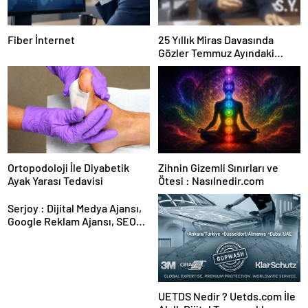
Fiber İnternet
25 Yıllık Miras Davasında
Gözler Temmuz Ayındaki
Karar Duruşmasına Çevrildi
Ortopodoloji İle Diyabetik
Zihnin Gizemli Sınırları ve
Ayak Yarası Tedavisi
Ötesi : Nasılnedir.com
Serjoy : Dijital Medya Ajansı,
Google Reklam Ajansı, SEO
Ajansı ve Web Tasarım Ajansı
UETDS Nedir ? Uetds.com İle