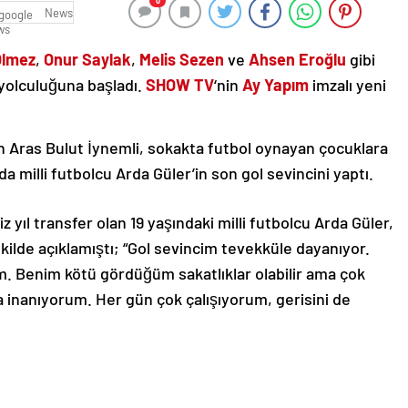
0
News
Ölmez
,
Onur Saylak
,
Melis Sezen
ve
Ahsen Eroğlu
gibi
yolculuğuna başladı.
SHOW TV
‘nin
Ay Yapım
imzalı yeni
en Aras Bulut İynemli, sokakta futbol oynayan çocuklara
da milli futbolcu Arda Güler’in son gol sevincini yaptı.
yıl transfer olan 19 yaşındaki milli futbolcu Arda Güler,
ekilde açıklamıştı; “Gol sevincim tevekküle dayanıyor.
um. Benim kötü gördüğüm sakatlıklar olabilir ama çok
na inanıyorum. Her gün çok çalışıyorum, gerisini de