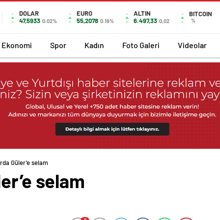
DOLAR
EURO
ALTIN
BITCOIN
47,5933
55,2078
6.497,33
%
0.02%
0.19%
0,02
Ekonomi
Spor
Kadın
Foto Galeri
Videolar
rda Güler’e selam
ler’e selam