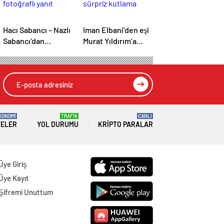
Hacı Sabancı – Nazlı
Iman Elbani’den eşi
Sabancı’dan
Murat Yıldırım’a
fotoğraflı yanıt
sürpriz kutlama
KONOMİ
TRAFİK
CANLI
TELER
YOL DURUMU
KRIPTO PARALAR
Üye Giriş
Üye Kayıt
Şifremi Unuttum