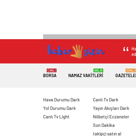
Ha
ed
CANLI
ANLIK
GÜNLÜ
BORSA
NAMAZ VAKITLERI
GAZETELE
Hava Durumu Dark
Canlı Tv Dark
Yol Durumu Dark
Yayın Akışları Dark
Canlı Tv Light
Nöbetçi Eczaneler
Son Dakika
takipçi satın al