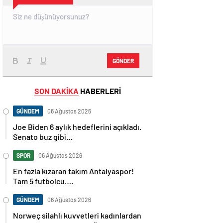
GÖNDER
SON DAKİKA
HABERLERİ
GÜNDEM
06 Ağustos 2026
Joe Biden 6 aylık hedeflerini açıkladı.
Senato buz gibi…
SPOR
06 Ağustos 2026
En fazla kızaran takım Antalyaspor!
Tam 5 futbolcu….
GÜNDEM
06 Ağustos 2026
Norweç silahlı kuvvetleri kadınlardan