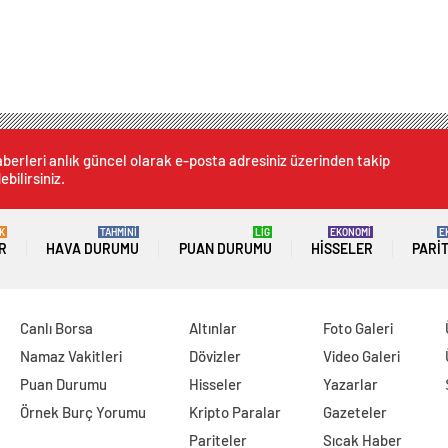
berleri anlık güncel olarak e-posta adresiniz üzerinden takip
ebilirsiniz.
K
TAHMİNİ
LİG
EKONOMİ
E
R
HAVA DURUMU
PUAN DURUMU
HISSELER
PARI
Canlı Borsa
Altınlar
Foto Galeri
Namaz Vakitleri
Dövizler
Video Galeri
Puan Durumu
Hisseler
Yazarlar
Örnek Burç Yorumu
Kripto Paralar
Gazeteler
Pariteler
Sıcak Haber