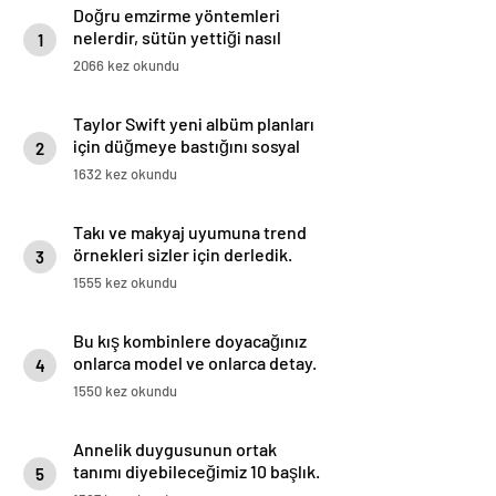
Doğru emzirme yöntemleri
nelerdir, sütün yettiği nasıl
1
anlaşılır?
2066 kez okundu
Taylor Swift yeni albüm planları
için düğmeye bastığını sosyal
2
medyadan duyurdu!
1632 kez okundu
Takı ve makyaj uyumuna trend
örnekleri sizler için derledik.
3
1555 kez okundu
Bu kış kombinlere doyacağınız
onlarca model ve onlarca detay.
4
1550 kez okundu
Annelik duygusunun ortak
tanımı diyebileceğimiz 10 başlık.
5