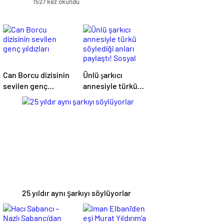
1527 kez okundu
Can Borcu dizisinin
Ünlü şarkıcı
sevilen genç
annesiyle türkü
yıldızları
söylediği anları
paylaştı! Sosyal
medya yıkıldı…
25 yıldır aynı şarkıyı söylüyorlar