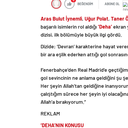
0
BEĞENDİM
ABONE OL
Aras Bulut İynemli
,
Uğur Polat
,
Taner 
başarılı isimlerin rol aldığı
‘Deha’
ekran 
dizisi, ilk bölümüyle büyük ilgi gördü.
Dizide; ‘Devran’ karakterine hayat ver
bir ara eşlik ederken attığı gol sonrasın
Fenerbahçe’den Real Madrid’e geçtiğimiz 
gol sevincinin ne anlama geldiğini şu ş
Her şeyin Allah’tan geldiğine inanıyor
çalıştığım sürece her şeyin iyi olacağı
Allah’a bırakıyorum.”
REKLAM
‘DEHA’NIN KONUSU