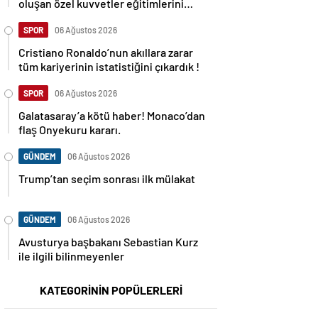
oluşan özel kuvvetler eğitimlerini
başlattı.
SPOR
06 Ağustos 2026
Cristiano Ronaldo’nun akıllara zarar
tüm kariyerinin istatistiğini çıkardık !
SPOR
06 Ağustos 2026
Galatasaray’a kötü haber! Monaco’dan
flaş Onyekuru kararı.
GÜNDEM
06 Ağustos 2026
Trump’tan seçim sonrası ilk mülakat
GÜNDEM
06 Ağustos 2026
Avusturya başbakanı Sebastian Kurz
ile ilgili bilinmeyenler
KATEGORİNİN POPÜLERLERİ