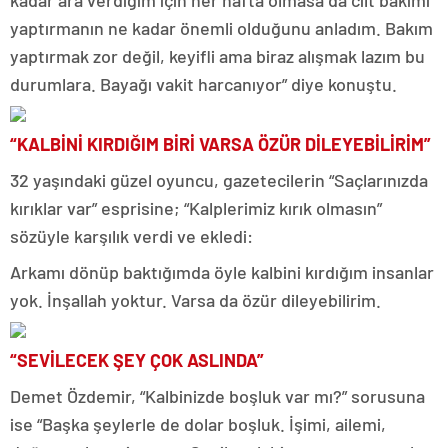
kadar ara verdiğim için her hafta olmasa da cilt bakımı
yaptırmanın ne kadar önemli olduğunu anladım. Bakım
yaptırmak zor değil, keyifli ama biraz alışmak lazım bu
durumlara. Bayağı vakit harcanıyor” diye konuştu.
“KALBİNİ KIRDIĞIM BİRİ VARSA ÖZÜR DİLEYEBİLİRİM”
32 yaşındaki güzel oyuncu, gazetecilerin “Saçlarınızda
kırıklar var” esprisine; “Kalplerimiz kırık olmasın”
sözüyle karşılık verdi ve ekledi:
Arkamı dönüp baktığımda öyle kalbini kırdığım insanlar
yok. İnşallah yoktur. Varsa da özür dileyebilirim.
“SEVİLECEK ŞEY ÇOK ASLINDA”
Demet Özdemir, “Kalbinizde boşluk var mı?” sorusuna
ise “Başka şeylerle de dolar boşluk. İşimi, ailemi,