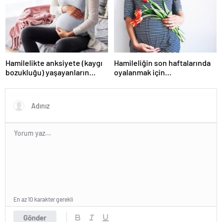
Hamilelikte anksiyete (kaygı
Hamileliğin son haftalarında
bozukluğu) yaşayanların
oyalanmak için…
gerçek ihtiyacı
En az 10 karakter gerekli
Gönder