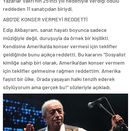
Yazarlar Vakfı’nın 25’inci yılı nedeniyle verdiği ödülü
reddeden 11 sanatçıdan biriydi.
ABD’DE KONSER VERMEYİ REDDETTİ
Edip Akbayram, sanat hayatı boyunca sadece
müziğiyle değil, duruşuyla da örnek bir kişilikti.
Kendisine Amerika’da konser vermesi için teklifler
geldiğinde bunu açıkça reddetti. Bu kararını “Sosyalist
kimliğe sahip biri olarak, Amerika’dan konser vermem
için teklifler gelmesine rağmen reddettim. Amerika
faşist bir ülke. Orada yaşayan halkı tenzih ederek
söylüyorum ama gerçek bu!” sözleriyle açıkladı.