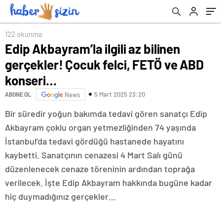
122 okunma
Edip Akbayram’la ilgili az bilinen
gerçekler! Çocuk felci, FETÖ ve ABD
konseri…
5 Mart 2025 23:20
ABONE OL
News
Bir süredir yoğun bakımda tedavi gören sanatçı Edip
Akbayram çoklu organ yetmezliğinden 74 yaşında
İstanbul’da tedavi gördüğü hastanede hayatını
kaybetti. Sanatçının cenazesi 4 Mart Salı günü
düzenlenecek cenaze töreninin ardından toprağa
verilecek. İşte Edip Akbayram hakkında bugüne kadar
hiç duymadığınız gerçekler…