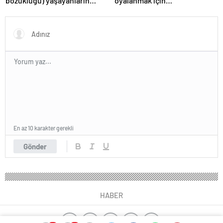
bozukluğu) yaşayanların
oyalanmak için…
gerçek ihtiyacı
En az 10 karakter gerekli
Gönder
HABER