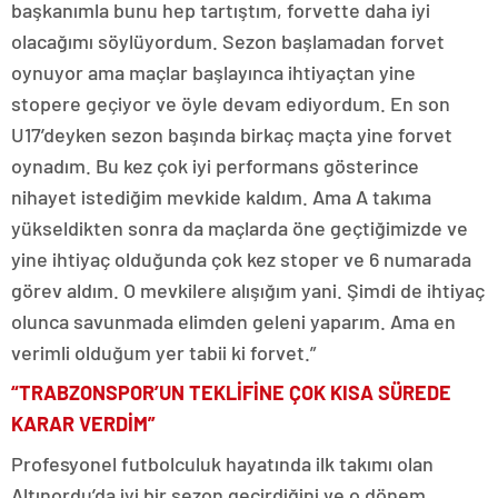
başkanımla bunu hep tartıştım, forvette daha iyi
olacağımı söylüyordum. Sezon başlamadan forvet
oynuyor ama maçlar başlayınca ihtiyaçtan yine
stopere geçiyor ve öyle devam ediyordum. En son
U17’deyken sezon başında birkaç maçta yine forvet
oynadım. Bu kez çok iyi performans gösterince
nihayet istediğim mevkide kaldım. Ama A takıma
yükseldikten sonra da maçlarda öne geçtiğimizde ve
yine ihtiyaç olduğunda çok kez stoper ve 6 numarada
görev aldım. O mevkilere alışığım yani. Şimdi de ihtiyaç
olunca savunmada elimden geleni yaparım. Ama en
verimli olduğum yer tabii ki forvet.”
“TRABZONSPOR’UN TEKLİFİNE ÇOK KISA SÜREDE
KARAR VERDİM”
Profesyonel futbolculuk hayatında ilk takımı olan
Altınordu’da iyi bir sezon geçirdiğini ve o dönem