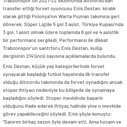
Trabzonspor’un 2021-22 sezonunda Altınordu’dan
transfer ettiği forvet oyuncusu Enis Destan, kiralık
olarak gittiği Polonya’nın Warta Poznan takımına geri
dönerek, Süper Lig’de 5 gol 3 asist, Türkiye Kupası’nda
3 gol, 1 asist olmak üzere toplamda 8 gol ve 4 asistlik
bir performans sergiledi. Performansı ile dikkat
Trabzonspor’un santrforu Enis Destan, kulüp
dergisinin 214’üncü sayısına açıklamalarda bulundu.
Enis Destan, küçük yaş kategorilerinde forvet
oynayarak başladığı futbol hayatında ilk transfer
olduğu Altınordu takımında da forvet oynadığını ancak
stoper ihtiyacı nedeniyle bu bölgede de oynamaya
başladığını söyledi. Stoper mevkiinde başarılı
olduğunu ifade ederek ihtiyaç halinde yine o mevkide
görev yapabileceğini söyledi. Enis şöyle konuştu:
“Sanırım birkaç sezon öyle devam etti. Ama hocam ve