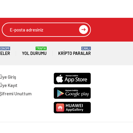
KONOMİ
TRAFİK
CANLI
TELER
YOL DURUMU
KRIPTO PARALAR
Üye Giriş
Üye Kayıt
Şifremi Unuttum