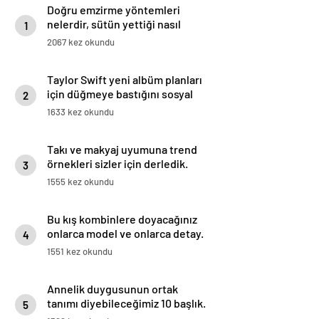
Doğru emzirme yöntemleri
nelerdir, sütün yettiği nasıl
1
anlaşılır?
2067 kez okundu
Taylor Swift yeni albüm planları
için düğmeye bastığını sosyal
2
medyadan duyurdu!
1633 kez okundu
Takı ve makyaj uyumuna trend
örnekleri sizler için derledik.
3
1555 kez okundu
Bu kış kombinlere doyacağınız
onlarca model ve onlarca detay.
4
1551 kez okundu
Annelik duygusunun ortak
tanımı diyebileceğimiz 10 başlık.
5