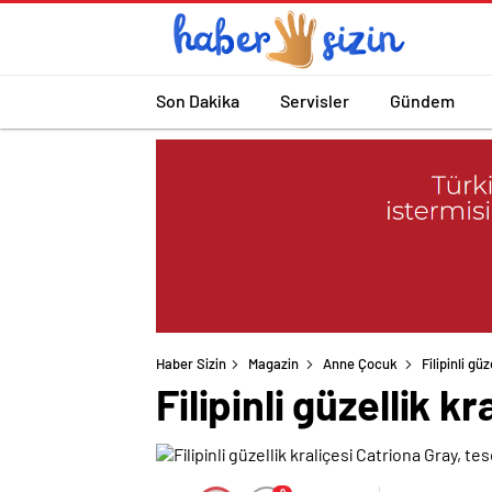
Son Dakika
Servisler
Gündem
Haber Sizin
Magazin
Anne Çocuk
Filipinli gü
Filipinli güzellik k