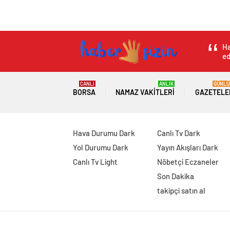
Ha
ed
CANLI
ANLIK
GÜNLÜ
BORSA
NAMAZ VAKITLERI
GAZETELE
Hava Durumu Dark
Canlı Tv Dark
Yol Durumu Dark
Yayın Akışları Dark
Canlı Tv Light
Nöbetçi Eczaneler
Son Dakika
takipçi satın al