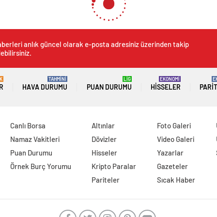
berleri anlık güncel olarak e-posta adresiniz üzerinden takip
ebilirsiniz.
K
TAHMİNİ
LİG
EKONOMİ
E
R
HAVA DURUMU
PUAN DURUMU
HISSELER
PARI
Canlı Borsa
Altınlar
Foto Galeri
Namaz Vakitleri
Dövizler
Video Galeri
Puan Durumu
Hisseler
Yazarlar
Örnek Burç Yorumu
Kripto Paralar
Gazeteler
Pariteler
Sıcak Haber