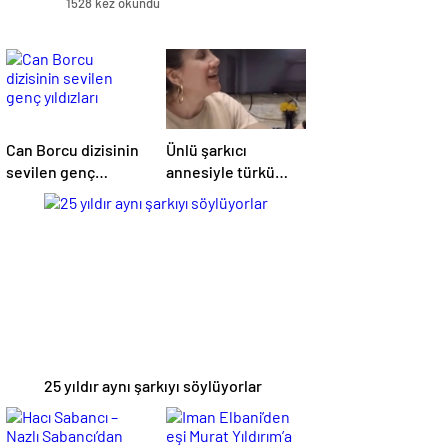
1528 kez okundu
Can Borcu dizisinin
Ünlü şarkıcı
sevilen genç
annesiyle türkü
yıldızları
söylediği anları
paylaştı! Sosyal
medya yıkıldı…
25 yıldır aynı şarkıyı söylüyorlar