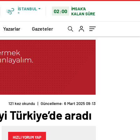
İMSAK'A
İSTANBUL
02:00
KALAN SÜRE
°
Yazarlar
Gazeteler
121 kez okundu
|
Güncelleme: 6 Mart 2025 09:13
iyi Türkiye’de aradı
HIZLI YORUM YAP