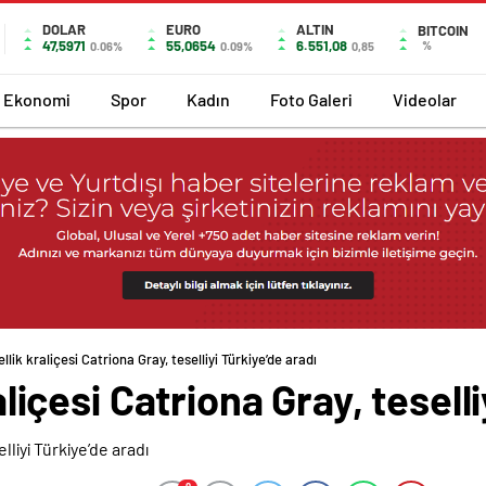
DOLAR
EURO
ALTIN
BITCOIN
47,5971
55,0654
6.551,08
%
0.06%
0.09%
0,85
Ekonomi
Spor
Kadın
Foto Galeri
Videolar
zellik kraliçesi Catriona Gray, teselliyi Türkiye’de aradı
raliçesi Catriona Gray, tesell