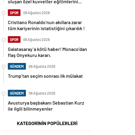
oluşan özel kuvvetler eğitimlerini
başlattı.
SPOR
06 Ağustos 2026
Cristiano Ronaldo’nun akıllara zarar
tüm kariyerinin istatistiğini çıkardık !
SPOR
06 Ağustos 2026
Galatasaray’a kötü haber! Monaco’dan
flaş Onyekuru kararı.
GÜNDEM
06 Ağustos 2026
Trump’tan seçim sonrası ilk mülakat
GÜNDEM
06 Ağustos 2026
Avusturya başbakanı Sebastian Kurz
ile ilgili bilinmeyenler
KATEGORİNİN POPÜLERLERİ