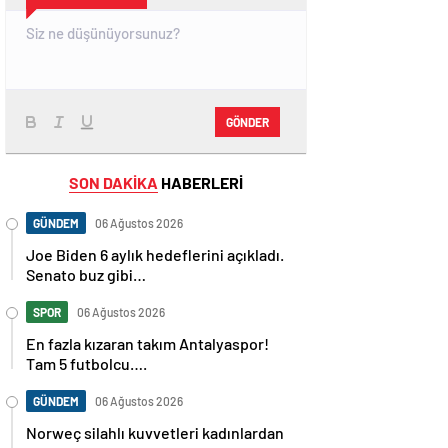
GÖNDER
SON DAKİKA
HABERLERİ
GÜNDEM
06 Ağustos 2026
Joe Biden 6 aylık hedeflerini açıkladı.
Senato buz gibi…
SPOR
06 Ağustos 2026
En fazla kızaran takım Antalyaspor!
Tam 5 futbolcu….
GÜNDEM
06 Ağustos 2026
Norweç silahlı kuvvetleri kadınlardan