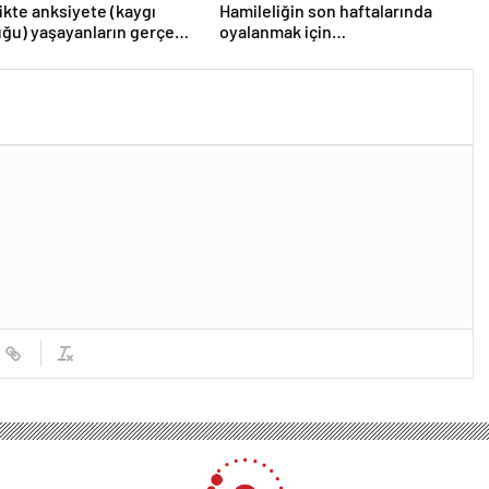
ikte anksiyete (kaygı
Hamileliğin son haftalarında
ğu) yaşayanların gerçek
oyalanmak için…