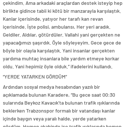
çekindim. Ama arkadaki araçlardan destek isteyip hep
birlikte gidince tabii ki kötü bir manzarayla karşılaştık.
Kanlar içerisinde, yatıyor her tarafı kan revan
içerisinde. İşte polisi, ambulansı, Her yeri aradık.
Geldiler. Aldılar, götürdüler. Vallahi yani gerçekten ne
yapacağımızı şaşırdık. Öyle söyleyeyim. Gece gece de
böyle bir olayla karşılaştık. Yani insanlar gerçekten
yardıma muhtaç insanlara bile yardım etmeye korkar
oldu. Yani hepimiz öyle olduk.” ifadelerini kullandı.
“YERDE YATARKEN GÖRDÜM”
Ardından sosyal medya hesabından yazılı bir
açıklamada bulunan Karadere, “Bu gece saat 00:30
sularında Beykoz Kavacık’ta bulunan trafik ışıklarında
beklerken Trabzonspor formalı bir vatandaşı kanlar
içinde baygın veya yaralı halde, yerde yatarken
gördüm. Hemen akabinde ise trafik ışıklarında hemen