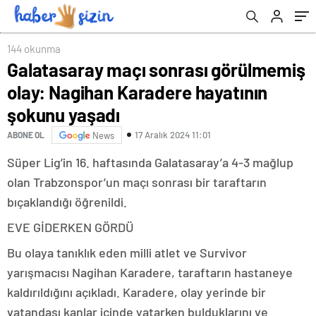
144 okunma
Galatasaray maçı sonrası görülmemiş
olay: Nagihan Karadere hayatının
şokunu yaşadı
17 Aralık 2024 11:01
ABONE OL
News
Süper Lig’in 16. haftasında Galatasaray’a 4-3 mağlup
olan Trabzonspor’un maçı sonrası bir taraftarın
bıçaklandığı öğrenildi.
EVE GİDERKEN GÖRDÜ
Bu olaya tanıklık eden milli atlet ve Survivor
yarışmacısı Nagihan Karadere, taraftarın hastaneye
kaldırıldığını açıkladı. Karadere, olay yerinde bir
vatandaşı kanlar içinde yatarken bulduklarını ve