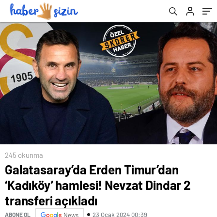
245 okunma
Galatasaray’da Erden Timur’dan
‘Kadıköy’ hamlesi! Nevzat Dindar 2
transferi açıkladı
23 Ocak 2024 00:39
ABONE OL
News