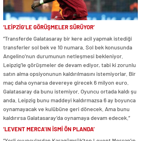
‘LEİPZİG’LE GÖRÜŞMELER SÜRÜYOR’
“Transferde Galatasaray bir kere acil yapmak istediği
transferler sol bek ve 10 numara. Sol bek konusunda
Angelino’nun durumunun netleşmesi bekleniyor.
Leipzig’le görüşmeler de devam ediyor, tabi ki zorunlu
satın alma opsiyonunun kaldırılmasını istemiyorlar. Bir
maç daha oynarsa devereye girecek 6 milyon euro.
Galatasaray da bunu istemiyor. Oyuncu ortada kaldı şu
anda. Leipzig bunu maddeyi kaldırmazsa 6 ay boyunca
oynamayacak ve kulübüne geri dönecek. Ama bunu
kaldırırsa Galatasaray’da oynamaya devam edecek.”
‘LEVENT MERCA’IN İSMİ ÖN PLANDA’
“Yerli oyunculardan Karagümrük’ten Levent Mercan’ın