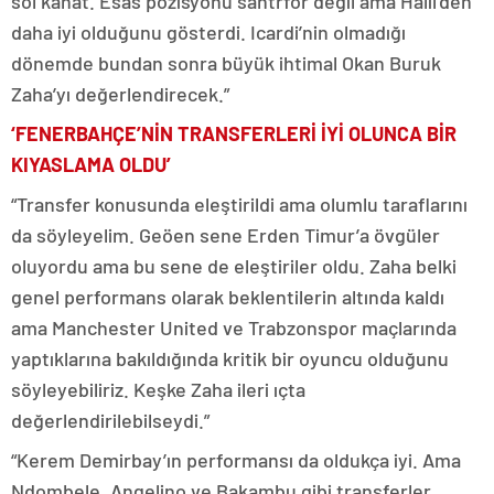
sol kanat. Esas pozisyonu santrfor değil ama Halil’den
daha iyi olduğunu gösterdi. Icardi’nin olmadığı
dönemde bundan sonra büyük ihtimal Okan Buruk
Zaha’yı değerlendirecek.”
‘FENERBAHÇE’NİN TRANSFERLERİ İYİ OLUNCA BİR
KIYASLAMA OLDU’
“Transfer konusunda eleştirildi ama olumlu taraflarını
da söyleyelim. Geöen sene Erden Timur’a övgüler
oluyordu ama bu sene de eleştiriler oldu. Zaha belki
genel performans olarak beklentilerin altında kaldı
ama Manchester United ve Trabzonspor maçlarında
yaptıklarına bakıldığında kritik bir oyuncu olduğunu
söyleyebiliriz. Keşke Zaha ileri ıçta
değerlendirilebilseydi.”
“Kerem Demirbay’ın performansı da oldukça iyi. Ama
Ndombele, Angelino ve Bakambu gibi transferler