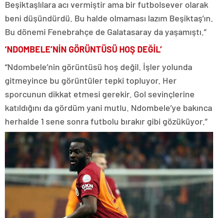
Beşiktaşlılara acı vermiştir ama bir futbolsever olarak
beni düşündürdü. Bu halde olmaması lazım Beşiktaş’ın.
Bu dönemi Fenebrahçe de Galatasaray da yaşamıştı.”
‘NDOMBELE’NİN GÖRÜNTÜSÜ HOŞ DEĞİL’
“Ndombele’nin görüntüsü hoş değil. İşler yolunda
gitmeyince bu görüntüler tepki topluyor. Her
sporcunun dikkat etmesi gerekir. Gol sevinçlerine
katıldığını da gördüm yani mutlu. Ndombele’ye bakınca
herhalde 1 sene sonra futbolu bırakır gibi gözüküyor.”