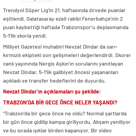
Trendyol Süper Lig’in 21. haftasında zirvede puanlar
eşitlendi. Galatasaray ezeli rakibi Fenerbahçe’nin 2
puan kaybettiği haftada Trabzonspor’u deplasmanda
5-1’lik skorla yendi.
Milliyet Gazetesi muhabiri Nevzat Dindar da sarı-
kırmızılı ekipteki son gelişmeleri değerlendirdi. Skorer
canlı yayınında Nergis Aşkın’ın sorularını yanıtlayan
Nevzat Dindar, 5-1’lik galibiyet öncesi yaşananları
açıkladı ve transfer hedeflerini de duyurdu.
Nevzat Dindar’ın açıklamaları şu şekilde:
TRABZON’DA BİR GECE ÖNCE NELER YAŞANDI?
“Trabzon’da bir gece önce ne oldu? Normal şartlarda
bir gün önce gidilip kampa giriliyordu. Akşam yeniliyor
ve bu sırada ışıklar birden kapanıyor. Bir video