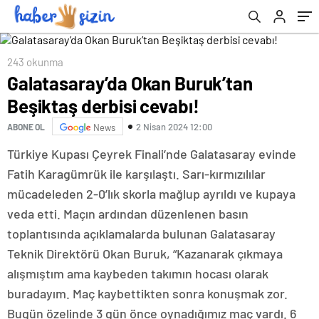
243 okunma
Galatasaray’da Okan Buruk’tan
Beşiktaş derbisi cevabı!
2 Nisan 2024 12:00
ABONE OL
News
Türkiye Kupası Çeyrek Finali’nde Galatasaray evinde
Fatih Karagümrük ile karşılaştı. Sarı-kırmızılılar
mücadeleden 2-0’lık skorla mağlup ayrıldı ve kupaya
veda etti. Maçın ardından düzenlenen basın
toplantısında açıklamalarda bulunan Galatasaray
Teknik Direktörü Okan Buruk, “Kazanarak çıkmaya
alışmıştım ama kaybeden takımın hocası olarak
buradayım. Maç kaybettikten sonra konuşmak zor.
Bugün özelinde 3 gün önce oynadığımız maç vardı. 6