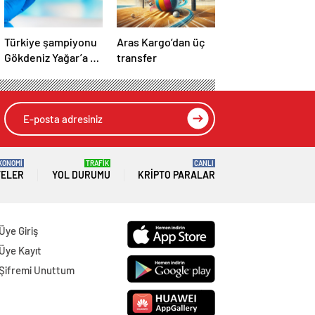
Türkiye şampiyonu
Aras Kargo’dan üç
Gökdeniz Yağar’a 3
transfer
yıl men cezası
KONOMİ
TRAFİK
CANLI
TELER
YOL DURUMU
KRIPTO PARALAR
Üye Giriş
Üye Kayıt
Şifremi Unuttum