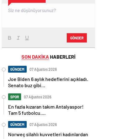
GÖNDER
SON DAKİKA
HABERLERİ
GÜNDEM
07 Ağustos 2026
Joe Biden 6 aylık hedeflerini açıkladı.
Senato buz gibi…
SPOR
07 Ağustos 2026
En fazla kızaran takım Antalyaspor!
Tam 5 futbolcu….
GÜNDEM
07 Ağustos 2026
Norweç silahlı kuvvetleri kadınlardan