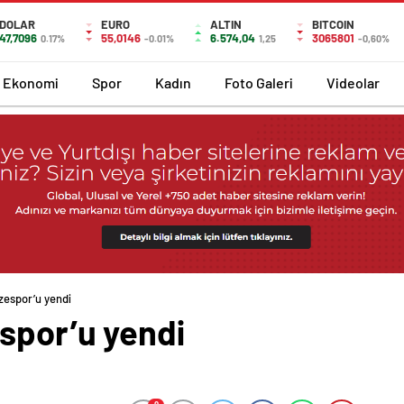
DOLAR
EURO
ALTIN
BITCOIN
47,7096
55,0146
6.574,04
3065801
0.17%
-0.01%
1,25
-0,60%
Ekonomi
Spor
Kadın
Foto Galeri
Videolar
zespor’u yendi
espor’u yendi