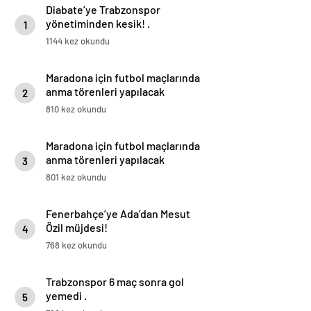
Diabate’ye Trabzonspor
yönetiminden kesik! .
1
1144 kez okundu
Maradona için futbol maçlarında
anma törenleri yapılacak
2
810 kez okundu
Maradona için futbol maçlarında
anma törenleri yapılacak
3
801 kez okundu
Fenerbahçe’ye Ada’dan Mesut
Özil müjdesi!
4
768 kez okundu
Trabzonspor 6 maç sonra gol
yemedi .
5