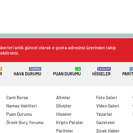
berleri anlık güncel olarak e-posta adresiniz üzerinden takip
ebilirsiniz.
K
TAHMİNİ
LİG
EKONOMİ
E
R
HAVA DURUMU
PUAN DURUMU
HISSELER
PARI
Canlı Borsa
Altınlar
Foto Galeri
Namaz Vakitleri
Dövizler
Video Galeri
Puan Durumu
Hisseler
Yazarlar
Örnek Burç Yorumu
Kripto Paralar
Gazeteler
Pariteler
Sıcak Haber