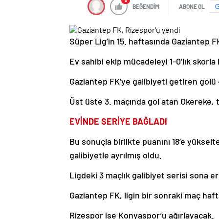
0
BEĞENDİM
ABONE OL
Süper Lig’in 15. haftasında Gaziantep F
Ev sahibi ekip mücadeleyi 1-0’lık skorl
Gaziantep FK’ye galibiyeti getiren golü
Üst üste 3. maçında gol atan Okereke, 
EVİNDE SERİYE BAĞLADI
Bu sonuçla birlikte puanını 18’e yüksel
galibiyetle ayrılmış oldu.
Ligdeki 3 maçlık galibiyet serisi sona e
Gaziantep FK, ligin bir sonraki maç ha
Rizespor ise Konyaspor’u ağırlayacak.