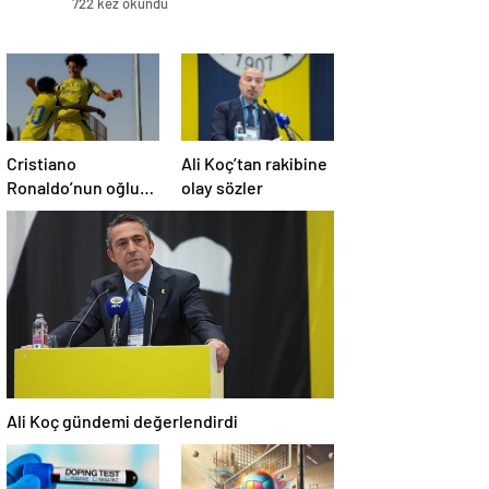
722 kez okundu
Cristiano
Ali Koç’tan rakibine
Ronaldo’nun oğluna
olay sözler
milla davet
Ali Koç gündemi değerlendirdi