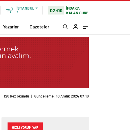
İMSAK'A
İSTANBUL
02:00
KALAN SÜRE
°
Yazarlar
Gazeteler
126 kez okundu
|
Güncelleme: 10 Aralık 2024 07:19
HIZLI YORUM YAP