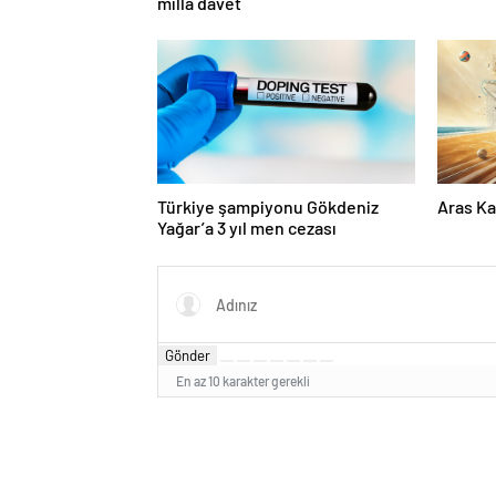
milla davet
Türkiye şampiyonu Gökdeniz
Aras Ka
Yağar’a 3 yıl men cezası
Gönder
En az 10 karakter gerekli