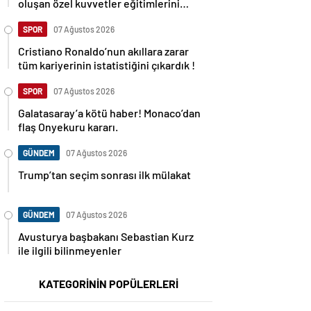
oluşan özel kuvvetler eğitimlerini
başlattı.
SPOR
07 Ağustos 2026
Cristiano Ronaldo’nun akıllara zarar
tüm kariyerinin istatistiğini çıkardık !
SPOR
07 Ağustos 2026
Galatasaray’a kötü haber! Monaco’dan
flaş Onyekuru kararı.
GÜNDEM
07 Ağustos 2026
Trump’tan seçim sonrası ilk mülakat
GÜNDEM
07 Ağustos 2026
Avusturya başbakanı Sebastian Kurz
ile ilgili bilinmeyenler
KATEGORİNİN POPÜLERLERİ