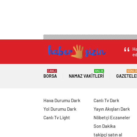
Ha
ed
CANLI
ANLIK
GÜNLÜ
BORSA
NAMAZ VAKITLERI
GAZETELE
Hava Durumu Dark
Canlı Tv Dark
Yol Durumu Dark
Yayın Akışları Dark
Canlı Tv Light
Nöbetçi Eczaneler
Son Dakika
takipçi satın al