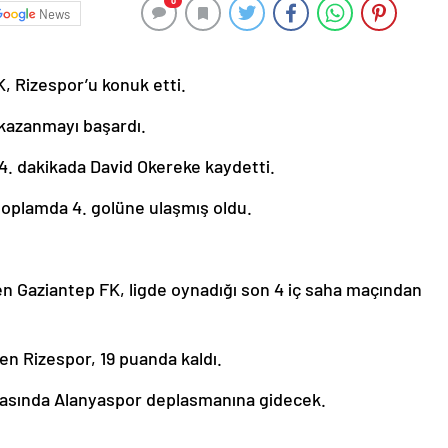
0
News
K, Rizespor’u konuk etti.
a kazanmayı başardı.
 4. dakikada David Okereke kaydetti.
toplamda 4. golüne ulaşmış oldu.
ten Gaziantep FK, ligde oynadığı son 4 iç saha maçından
ren Rizespor, 19 puanda kaldı.
ftasında Alanyaspor deplasmanına gidecek.