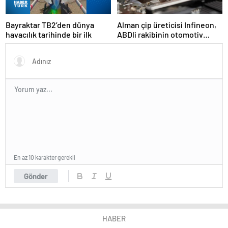
Bayraktar TB2’den dünya
Alman çip üreticisi Infineon,
havacılık tarihinde bir ilk
ABDli rakibinin otomotiv
birimini 2,5 milyar dolara
satın aldı
En az 10 karakter gerekli
Gönder
HABER