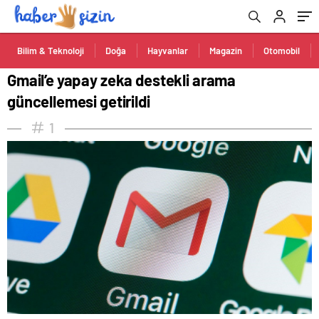
Bilim & Teknoloji
Doğa
Hayvanlar
Magazin
Otomobil
Gmail’e yapay zeka destekli arama
güncellemesi getirildi
1