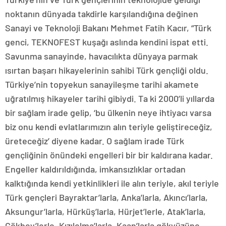
noktanın dünyada takdirle karşılandığına değinen
Sanayi ve Teknoloji Bakanı Mehmet Fatih Kacır, “Türk
genci, TEKNOFEST kuşağı aslında kendini ispat etti.
Savunma sanayinde, havacılıkta dünyaya parmak
ısırtan başarı hikayelerinin sahibi Türk gençliği oldu.
Türkiye’nin topyekun sanayileşme tarihi akamete
uğratılmış hikayeler tarihi gibiydi. Ta ki 2000’li yıllarda
bir sağlam irade gelip, ‘bu ülkenin neye ihtiyacı varsa
biz onu kendi evlatlarımızın alın teriyle geliştireceğiz,
üreteceğiz’ diyene kadar. O sağlam irade Türk
gençliğinin önündeki engelleri bir bir kaldırana kadar.
Engeller kaldırıldığında, imkansızlıklar ortadan
kalktığında kendi yetkinlikleri ile alın teriyle, akıl teriyle
Türk gençleri Bayraktar’larla, Anka’larla, Akıncı’larla,
Aksungur’larla, Hürküş’larla, Hürjet’lerle, Atak’larla,
Gökbey’lerle, Kızılelma’larla, Kaan’larla gökyüzüne