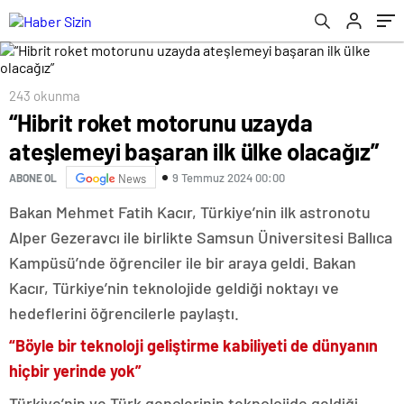
günü başlıyor
243 okunma
“Hibrit roket motorunu uzayda
ateşlemeyi başaran ilk ülke olacağız”
9 Temmuz 2024 00:00
ABONE OL
News
Bakan Mehmet Fatih Kacır, Türkiye’nin ilk astronotu
Alper Gezeravcı ile birlikte Samsun Üniversitesi Ballıca
Kampüsü’nde öğrenciler ile bir araya geldi. Bakan
Kacır, Türkiye’nin teknolojide geldiği noktayı ve
hedeflerini öğrencilerle paylaştı.
“Böyle bir teknoloji geliştirme kabiliyeti de dünyanın
hiçbir yerinde yok”
Türkiye’nin ve Türk gençlerinin teknolojide geldiği