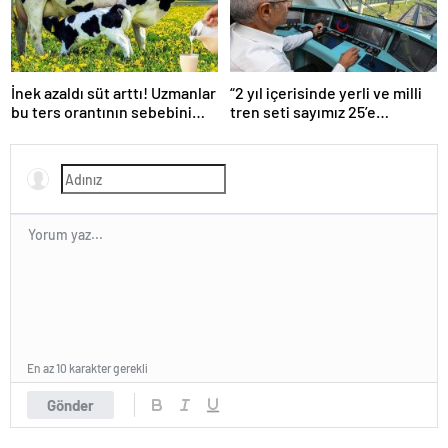
İnek azaldı süt arttı! Uzmanlar
“2 yıl içerisinde yerli ve milli
bu ters orantının sebebini
tren seti sayımız 25’e
açıkladı
ulaşacak”
En az 10 karakter gerekli
Gönder