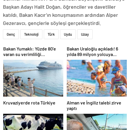
Başkan Adayı Halit Doğan, öğrenciler ve davetliler
katıldı. Bakan Kacır’ın konuşmasının ardından Alper
Gezeravcı, gençlerle söyleşi gerçekleştirdi.
Genç
Teknoloji
Türk
Uydu
Uzay
Bakan Yumaklı: Yüzde 80’e
Bakan Uraloğlu açıkladı! 6
varan su verimliliği
yılda 89 milyon yolcuya
sağlayabiliriz
hizmet verdi
Kruvaziyerde rota Türkiye
Alman ve İngiliz talebi zirve
yaptı