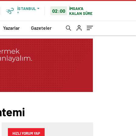
İMSAK'A
İSTANBUL
02:00
KALAN SÜRE
°
Yazarlar
Gazeteler
ntemi
HIZLI YORUM YAP