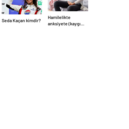
Hamilelikte
Seda Kaçan kimdir?
anksiyete (kaygı
bozukluğu)
yaşayanların gerçek
ihtiyacı