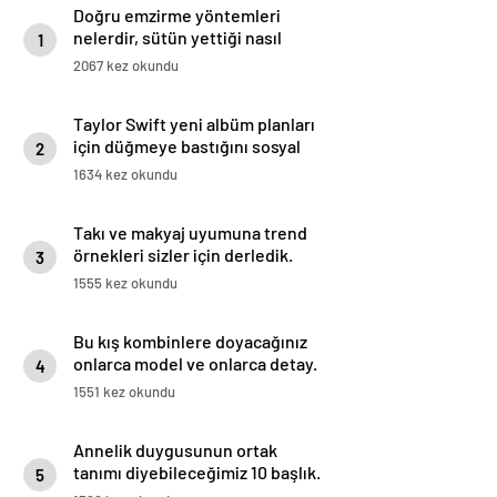
Doğru emzirme yöntemleri
nelerdir, sütün yettiği nasıl
1
anlaşılır?
2067 kez okundu
Taylor Swift yeni albüm planları
için düğmeye bastığını sosyal
2
medyadan duyurdu!
1634 kez okundu
Takı ve makyaj uyumuna trend
örnekleri sizler için derledik.
3
1555 kez okundu
Bu kış kombinlere doyacağınız
onlarca model ve onlarca detay.
4
1551 kez okundu
Annelik duygusunun ortak
tanımı diyebileceğimiz 10 başlık.
5