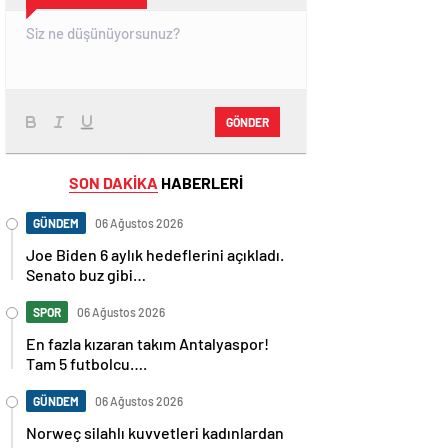
GÖNDER
SON DAKİKA
HABERLERİ
GÜNDEM
06 Ağustos 2026
Joe Biden 6 aylık hedeflerini açıkladı.
Senato buz gibi…
SPOR
06 Ağustos 2026
En fazla kızaran takım Antalyaspor!
Tam 5 futbolcu….
GÜNDEM
06 Ağustos 2026
Norweç silahlı kuvvetleri kadınlardan