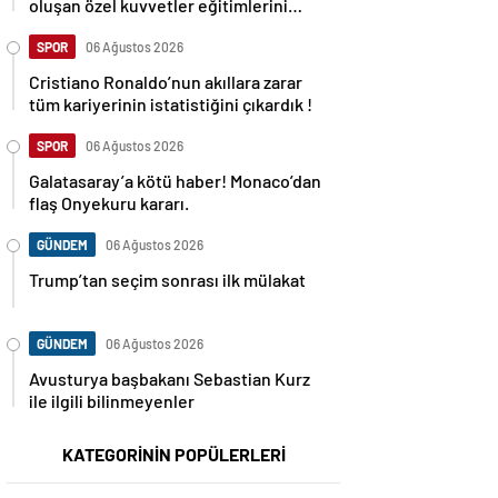
oluşan özel kuvvetler eğitimlerini
başlattı.
SPOR
06 Ağustos 2026
Cristiano Ronaldo’nun akıllara zarar
tüm kariyerinin istatistiğini çıkardık !
SPOR
06 Ağustos 2026
Galatasaray’a kötü haber! Monaco’dan
flaş Onyekuru kararı.
GÜNDEM
06 Ağustos 2026
Trump’tan seçim sonrası ilk mülakat
GÜNDEM
06 Ağustos 2026
Avusturya başbakanı Sebastian Kurz
ile ilgili bilinmeyenler
KATEGORİNİN POPÜLERLERİ