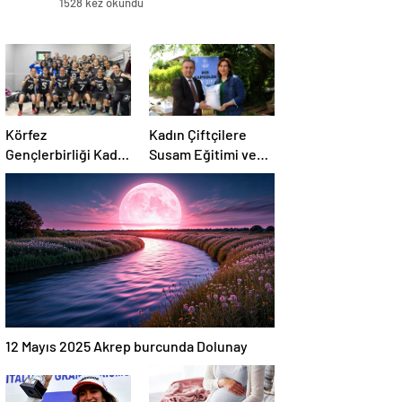
1528 kez okundu
Körfez
Kadın Çiftçilere
Gençlerbirliği Kadın
Susam Eğitimi ve
Takımı Çeyrek
Tohum Desteği
Finale Yükseldi
12 Mayıs 2025 Akrep burcunda Dolunay