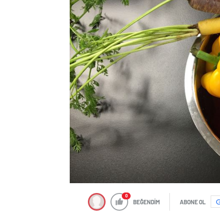
0
BEĞENDİM
ABONE OL