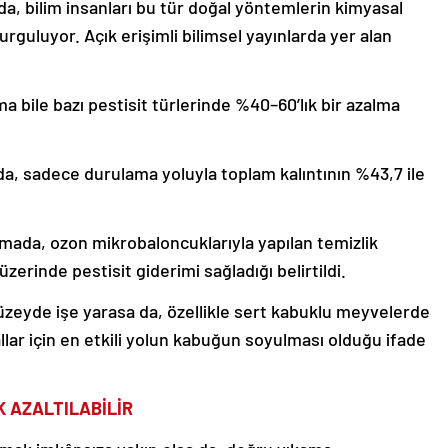
bilim insanları bu tür doğal yöntemlerin kimyasal
vurguluyor. Açık erişimli bilimsel yayınlarda yer alan
a bile bazı pestisit türlerinde %40–60’lık bir azalma
da, sadece durulama yoluyla toplam kalıntının %43,7 ile
rmada, ozon mikrobaloncuklarıyla yapılan temizlik
üzerinde pestisit giderimi sağladığı belirtildi.
zeyde işe yarasa da, özellikle sert kabuklu meyvelerde
llar için en etkili yolun kabuğun soyulması olduğu ifade
 AZALTILABİLİR