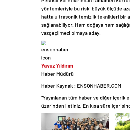
Pestisit kalıntılarından tamamen kurtu
yöntemleriyle bu riski büyük ölçüde az
hatta ultrasonik temizlik teknikleri bir
sağlanabiliyor. Hem doğaya hem sağlığ
vazgeçilmezi olmaya aday.
Yavuz Yıldırım
Haber Müdürü
Haber Kaynak : ENSONHABER.COM
“Yayınlanan tüm haber ve diğer içerikler i
üzerinden iletiniz. En kısa süre içerisin