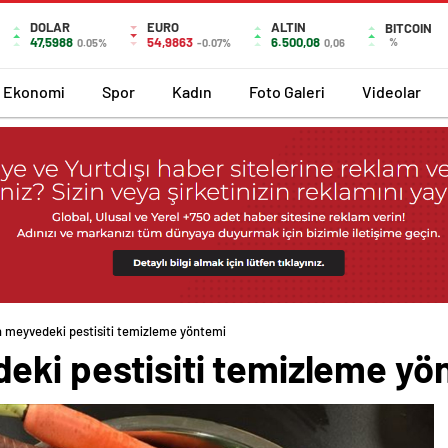
DOLAR
EURO
ALTIN
BITCOIN
47,5988
54,9863
6.500,08
%
0.05%
-0.07%
0,06
Ekonomi
Spor
Kadın
Foto Galeri
Videolar
n meyvedeki pestisiti temizleme yöntemi
eki pestisiti temizleme yö