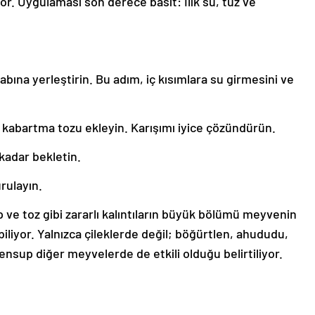
yor. Uygulaması son derece basit: Ilık su, tuz ve
bına yerleştirin. Bu adım, iç kısımlara su girmesini ve
 ve kabartma tozu ekleyin. Karışımı iyice çözündürün.
 kadar bekletin.
rulayın.
ve toz gibi zararlı kalıntıların büyük bölümü meyvenin
liyor. Yalnızca çileklerde değil; böğürtlen, ahududu,
mensup diğer meyvelerde de etkili olduğu belirtiliyor.