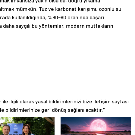
lmak imkânsıza yakın olsa da, doğru yıkama
altmak mümkün. Tuz ve karbonat karışımı, ozonlu su,
 arada kullanıldığında, %80–90 oranında başarı
a daha saygılı bu yöntemler, modern mutfakların
le ilgili olarak yasal bildirimlerinizi bize iletişim sayfası
de bildirimlerinize geri dönüş sağlanılacaktır.”