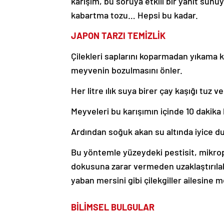
karışım, bu soruya etkili bir yanıt sunu
kabartma tozu… Hepsi bu kadar.
JAPON TARZI TEMİZLİK
Çilekleri saplarını koparmadan yıkama ka
meyvenin bozulmasını önler.
Her litre ılık suya birer çay kaşığı tuz
Meyveleri bu karışımın içinde 10 dakika
Ardından soğuk akan su altında iyice du
Bu yöntemle yüzeydeki pestisit, mikrop 
dokusuna zarar vermeden uzaklaştırılabi
yaban mersini gibi çilekgiller ailesine 
BİLİMSEL BULGULAR