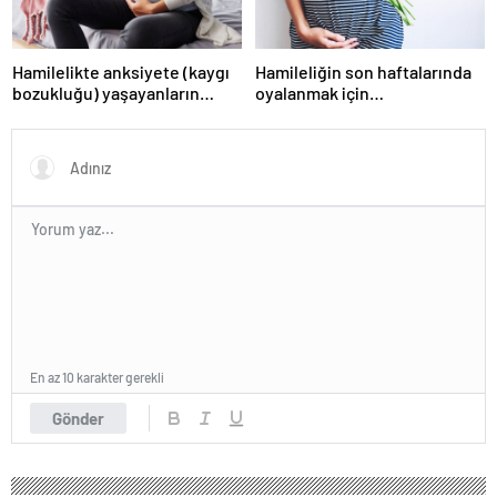
Hamilelikte anksiyete (kaygı
Hamileliğin son haftalarında
bozukluğu) yaşayanların
oyalanmak için…
gerçek ihtiyacı
En az 10 karakter gerekli
Gönder