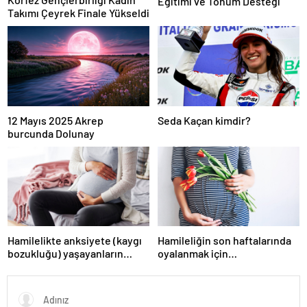
Eğitimi ve Tohum Desteği
Takımı Çeyrek Finale Yükseldi
12 Mayıs 2025 Akrep
Seda Kaçan kimdir?
burcunda Dolunay
Hamilelikte anksiyete (kaygı
Hamileliğin son haftalarında
bozukluğu) yaşayanların
oyalanmak için…
gerçek ihtiyacı