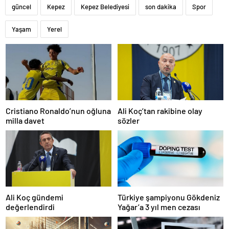
güncel
Kepez
Kepez Belediyesi
son dakika
Spor
Yaşam
Yerel
Cristiano Ronaldo’nun oğluna
Ali Koç’tan rakibine olay
milla davet
sözler
Ali Koç gündemi
Türkiye şampiyonu Gökdeniz
değerlendirdi
Yağar’a 3 yıl men cezası