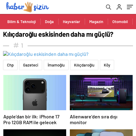
Bilim & Teknoloji
Doğa
Hayvanlar
Magazin
Otomobil
Kılıçdaroğlu eskisinden daha mı güçlü?
1
Chp
Gazeteci
İmamoğlu
Kılıçdaroğlu
Köy
Apple’dan bir ilk: iPhone 17
Alienware’den sıra dışı
Pro 12GB RAM ile gelecek
monitor