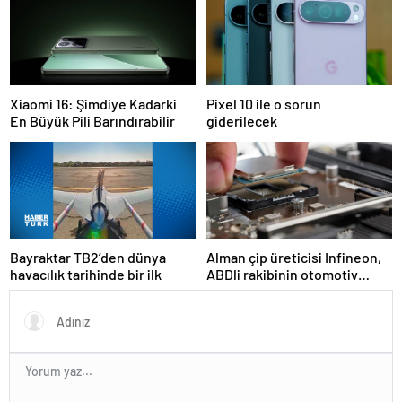
Xiaomi 16: Şimdiye Kadarki
Pixel 10 ile o sorun
En Büyük Pili Barındırabilir
giderilecek
Bayraktar TB2’den dünya
Alman çip üreticisi Infineon,
havacılık tarihinde bir ilk
ABDli rakibinin otomotiv
birimini 2,5 milyar dolara
satın aldı