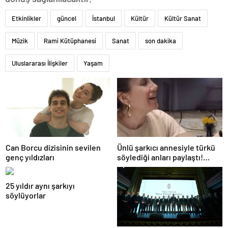
Etkinlikler
güncel
İstanbul
Kültür
Kültür Sanat
Müzik
Rami Kütüphanesi
Sanat
son dakika
Uluslararası İlişkiler
Yaşam
Can Borcu dizisinin sevilen
Ünlü şarkıcı annesiyle türkü
genç yıldızları
söylediği anları paylaştı!
Sosyal medya yıkıldı…
25 yıldır aynı şarkıyı
söylüyorlar