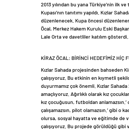
2013 yılından bu yana Türkiye’nin ilk ve
Kupası’nın tanıtımı yapıldı. Kızlar Sah
düzenlenecek. Kupa öncesi düzenlenen 
Öcal, Merkez Hakem Kurulu Eski Başkanı 
Lale Orta ve davetliler katılım gösterdi.
KİRAZ ÖCAL: BİRİNCİ HEDEFİMİZ Hİ
Kızlar Sahada projesinden bahseden Kira
çalışıyoruz. Bu etkinin en kıymetli şek
duyurmamız çok önemli. Kızlar Sahada 2
amaçlıyoruz. Ağırlıklı olarak kız çocukl
kız çocuğusun, futboldan anlamazsın.’ c
çalışamazsın, pilot olamazsın.’ gibi o ka
olursa, sosyal hayatta ve eğitimde de v
çalışıyoruz. Bu projede görüldüğü gibi va