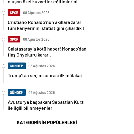
oluşan özel kuvvetler eğitimlerini
başlattı.
SPOR
08 Ağustos 2026
Cristiano Ronaldo’nun akıllara zarar
tüm kariyerinin istatistiğini çıkardık !
SPOR
08 Ağustos 2026
Galatasaray’a kötü haber! Monaco’dan
flaş Onyekuru kararı.
GÜNDEM
08 Ağustos 2026
Trump’tan seçim sonrası ilk mülakat
GÜNDEM
08 Ağustos 2026
Avusturya başbakanı Sebastian Kurz
ile ilgili bilinmeyenler
KATEGORİNİN POPÜLERLERİ