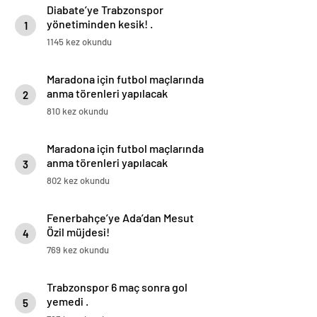
Diabate’ye Trabzonspor
yönetiminden kesik! .
1
1145 kez okundu
Maradona için futbol maçlarında
anma törenleri yapılacak
2
810 kez okundu
Maradona için futbol maçlarında
anma törenleri yapılacak
3
802 kez okundu
Fenerbahçe’ye Ada’dan Mesut
Özil müjdesi!
4
769 kez okundu
Trabzonspor 6 maç sonra gol
yemedi .
5