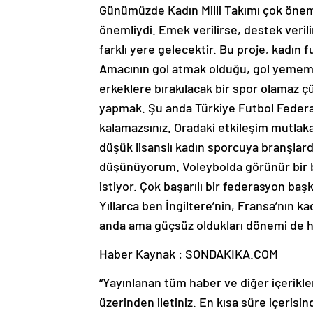
Günümüzde Kadın Milli Takımı çok önemli
önemliydi. Emek verilirse, destek verilir
farklı yere gelecektir. Bu proje, kadın
Amacının gol atmak olduğu, gol yememe
erkeklere bırakılacak bir spor olamaz ç
yapmak. Şu anda Türkiye Futbol Federas
kalamazsınız. Oradaki etkileşim mutlaka 
düşük lisanslı kadın sporcuya branşlard
düşünüyorum. Voleybolda görünür bir ba
istiyor. Çok başarılı bir federasyon baş
Yıllarca ben İngiltere’nin, Fransa’nın 
anda ama güçsüz oldukları dönemi de h
Haber Kaynak : SONDAKIKA.COM
“Yayınlanan tüm haber ve diğer içerikler i
üzerinden iletiniz. En kısa süre içerisin