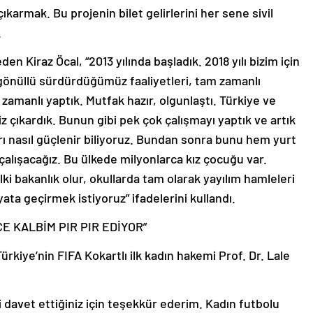
karmak. Bu projenin bilet gelirlerini her sene sivil
.
 Kiraz Öcal, “2013 yılında başladık. 2018 yılı bizim için
 gönüllü sürdürdüğümüz faaliyetleri, tam zamanlı
amanlı yaptık. Mutfak hazır, olgunlaştı. Türkiye ve
iz çıkardık. Bunun gibi pek çok çalışmayı yaptık ve artık
rı nasıl güçlenir biliyoruz. Bundan sonra bunu hem yurt
çalışacağız. Bu ülkede milyonlarca kız çocuğu var.
ki bakanlık olur, okullarda tam olarak yayılım hamleleri
yata geçirmek istiyoruz” ifadelerini kullandı.
E KALBİM PIR PIR EDİYOR”
kiye’nin FIFA Kokartlı ilk kadın hakemi Prof. Dr. Lale
 davet ettiğiniz için teşekkür ederim. Kadın futbolu