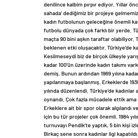
denilince kalbim pırpır ediyor. Yıllar ön
sahada’ dediğimiz bir projeye gelmemiz 
kadın futbolunun geleceğine önemli katk
futbolu dünyada çok farklı bir yerde. Tü
maçta 90 bini aşkın taraftar olabiliyor
beklenen etki oluşacaktır. Türkiye’de ka
Kesilmeseydi biz de birçok ülkeyle yarış
kadar 100’ün üzerinde kadın takımı varke
demiş. Bunun ardından 1969 yılına kada
yapılanmaya başlanmış. Erkeklerde 1930
yılında düzenlendi. Türkiye’de kadınlar 
oynandı. Çok fazla mücadele ettik ama 
Erkeklere ait bir spor olarak algılandı 
için bu tür projeler çok önemli. 1984 yılı
turnuvayı Pendik’te yaptık, 5 bin kişi izl
Birkaç sene sonra kadınlar ligi kapatıld