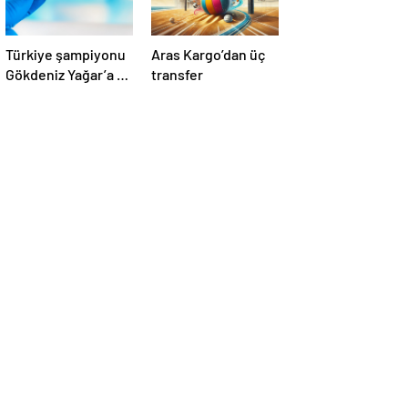
Türkiye şampiyonu
Aras Kargo’dan üç
Gökdeniz Yağar’a 3
transfer
yıl men cezası