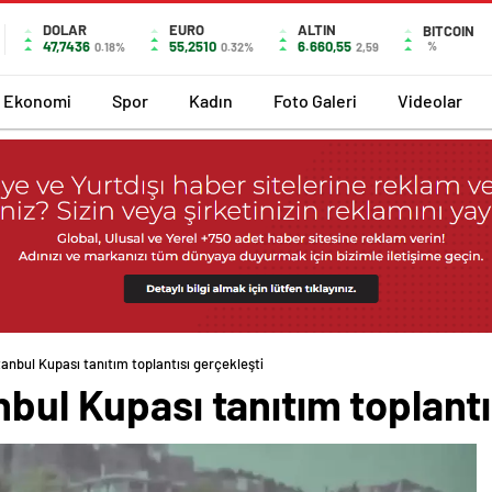
DOLAR
EURO
ALTIN
BITCOIN
47,7436
55,2510
6.660,55
%
0.18%
0.32%
2,59
Ekonomi
Spor
Kadın
Foto Galeri
Videolar
tanbul Kupası tanıtım toplantısı gerçekleşti
nbul Kupası tanıtım toplantı