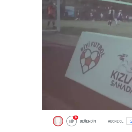
0
BEĞENDİM
ABONE OL