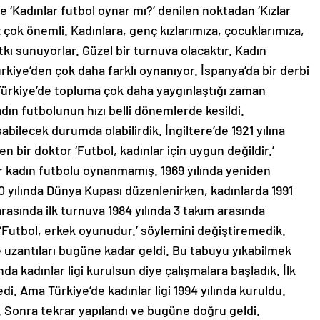
ce ‘Kadınlar futbol oynar mı?’ denilen noktadan ‘Kızlar
çok önemli. Kadınlara, genç kızlarımıza, çocuklarımıza,
ı sunuyorlar. Güzel bir turnuva olacaktır. Kadın
rkiye’den çok daha farklı oynanıyor. İspanya’da bir derbi
. Türkiye’de topluma çok daha yaygınlaştığı zaman
dın futbolunun hızı belli dönemlerde kesildi.
abilecek durumda olabilirdik. İngiltere’de 1921 yılına
n bir doktor ‘Futbol, kadınlar için uygun değildir.’
r kadın futbolu oynanmamış. 1969 yılında yeniden
 yılında Dünya Kupası düzenlenirken, kadınlarda 1991
arasında ilk turnuva 1984 yılında 3 takım arasında
‘Futbol, erkek oyunudur.’ söylemini değiştiremedik.
ve uzantıları bugüne kadar geldi. Bu tabuyu yıkabilmek
nda kadınlar ligi kurulsun diye çalışmalara başladık. İlk
edi. Ama Türkiye’de kadınlar ligi 1994 yılında kuruldu.
ı. Sonra tekrar yapılandı ve bugüne doğru geldi.