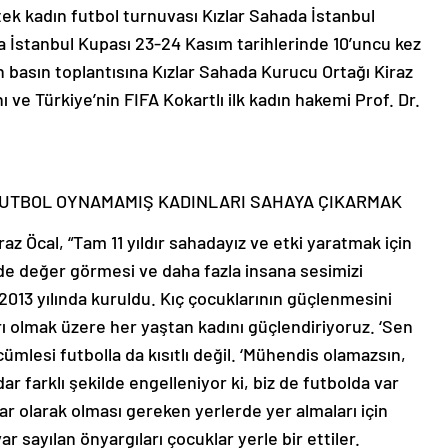
 tek kadın futbol turnuvası Kızlar Sahada İstanbul
ada İstanbul Kupası 23-24 Kasım tarihlerinde 10’uncu kez
basın toplantısına Kızlar Sahada Kurucu Ortağı Kiraz
ve Türkiye’nin FIFA Kokartlı ilk kadın hakemi Prof. Dr.
Ç FUTBOL OYNAMAMIŞ KADINLARI SAHAYA ÇIKARMAK
z Öcal, “Tam 11 yıldır sahadayız ve etki yaratmak için
ilde değer görmesi ve daha fazla insana sesimizi
013 yılında kuruldu. Kıç çocuklarının güçlenmesini
arı olmak üzere her yaştan kadını güçlendiriyoruz. ‘Sen
ümlesi futbolla da kısıtlı değil. ‘Mühendis olamazsın,
dar farklı şekilde engelleniyor ki, biz de futbolda var
ar olarak olması gereken yerlerde yer almaları için
r sayılan önyargıları çocuklar yerle bir ettiler.