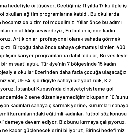
nma hedefiyle örtüşüyor. Geçtiğimiz 11 yılda 17 kulüple iş
ol okulları eğitim programlarına katıldı. Bu okullarda
a hocamız da bizim rol modelimiz. Yıllar önce bu adımı
mlarının atıldığı seviyedeyiz. Futbolun içinde kadın
oruz. Artık onları profesyonel olarak sahada görmek
 çıktı. Birçoğu daha önce sahaya çıkmamış isimler. 400
 gelişim kariyer programlarına dahil oldular. Bu vesileyle
 birim saati aştık. Türkiye’nin 7 bölgesinde 15 kadın
rojesiyle okullar üzerinden daha fazla çocuğa ulaşacağız.
iz var. UEFA iş birliğiyle sahayı biz yaptırdık. Kız
yoruz. İstanbul Kupası’nda cinsiyetçi sisteme gol
, pandemide 2 sene düzenleyemediğimiz kupanın 10.’sunu
nayan kadınları sahaya çıkarmak yerine, kurumları sahaya
emli kurumlarındaki eğitimli kadınlar, futbol söz konusu
’ demeye devam ediyor. Biz bunu kırmaya çalışıyoruz.
 ne kadar güçleneceklerini biliyoruz. Birinci hedefimiz