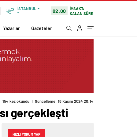
İMSAK'A
İSTANBUL
02:00
KALAN SÜRE
°
Yazarlar
Gazeteler
154 kez okundu
|
Güncelleme: 18 Kasım 2024 20:14
sı gerçekleşti
HIZLI YORUM YAP