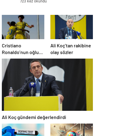
723 kez okundu
Cristiano
Ali Koç’tan rakibine
Ronaldo’nun oğluna
olay sözler
milla davet
Ali Koç gündemi değerlendirdi