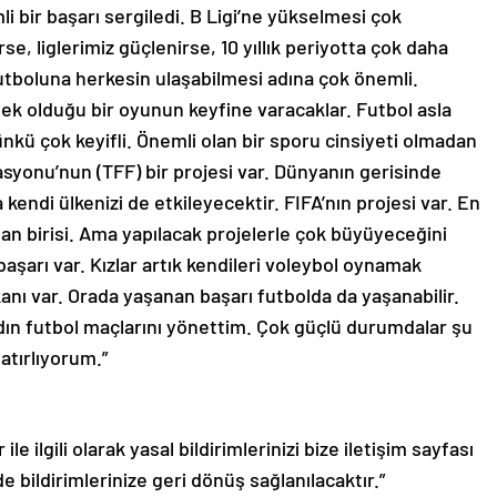
 bir başarı sergiledi. B Ligi’ne yükselmesi çok
se, liglerimiz güçlenirse, 10 yıllık periyotta çok daha
 futboluna herkesin ulaşabilmesi adına çok önemli.
k olduğu bir oyunun keyfine varacaklar. Futbol asla
ünkü çok keyifli. Önemli olan bir sporu cinsiyeti olmadan
yonu’nun (TFF) bir projesi var. Dünyanın gerisinde
kendi ülkenizi de etkileyecektir. FIFA’nın projesi var. En
an birisi. Ama yapılacak projelerle çok büyüyeceğini
şarı var. Kızlar artık kendileri voleybol oynamak
kanı var. Orada yaşanan başarı futbolda da yaşanabilir.
kadın futbol maçlarını yönettim. Çok güçlü durumdalar şu
atırlıyorum.”
le ilgili olarak yasal bildirimlerinizi bize iletişim sayfası
de bildirimlerinize geri dönüş sağlanılacaktır.”