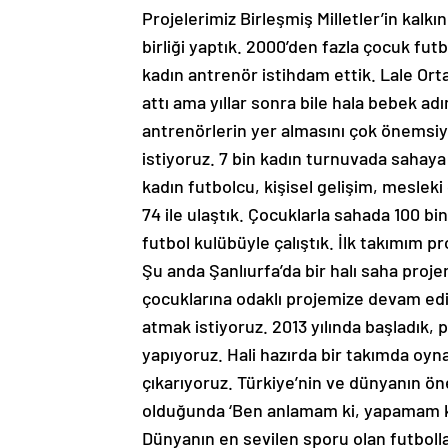
Projelerimiz Birleşmiş Milletler’in kalkı
birliği yaptık. 2000’den fazla çocuk futb
kadın antrenör istihdam ettik. Lale Ort
attı ama yıllar sonra bile hala bebek adı
antrenörlerin yer almasını çok önemsiy
istiyoruz. 7 bin kadın turnuvada sahaya
kadın futbolcu, kişisel gelişim, mesleki
74 ile ulaştık. Çocuklarla sahada 100 bin
futbol kulübüyle çalıştık. İlk takımım p
Şu anda Şanlıurfa’da bir halı saha projem
çocuklarına odaklı projemize devam edi
atmak istiyoruz. 2013 yılında başladık
yapıyoruz. Hali hazırda bir takımda oy
çıkarıyoruz. Türkiye’nin ve dünyanın ön
olduğunda ‘Ben anlamam ki, yapamam ki
Dünyanın en sevilen sporu olan futbolla