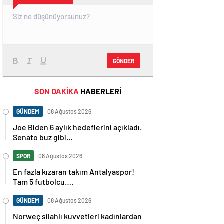
GÖNDER
SON DAKİKA
HABERLERİ
GÜNDEM
08 Ağustos 2026
Joe Biden 6 aylık hedeflerini açıkladı.
Senato buz gibi…
SPOR
08 Ağustos 2026
En fazla kızaran takım Antalyaspor!
Tam 5 futbolcu….
GÜNDEM
08 Ağustos 2026
Norweç silahlı kuvvetleri kadınlardan