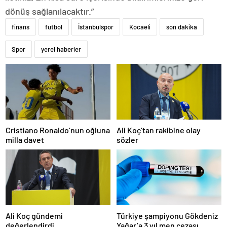
dönüş sağlanılacaktır.”
finans
futbol
İstanbulspor
Kocaeli
son dakika
Spor
yerel haberler
Cristiano Ronaldo’nun oğluna
Ali Koç’tan rakibine olay
milla davet
sözler
Ali Koç gündemi
Türkiye şampiyonu Gökdeniz
değerlendirdi
Yağar’a 3 yıl men cezası