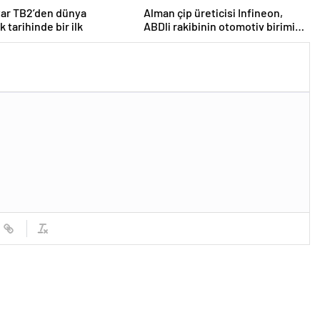
tar TB2’den dünya
Alman çip üreticisi Infineon,
k tarihinde bir ilk
ABDli rakibinin otomotiv birimini
2,5 milyar dolara satın aldı