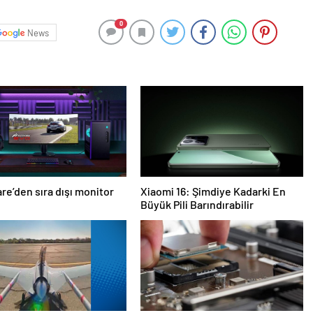
0
News
re’den sıra dışı monitor
Xiaomi 16: Şimdiye Kadarki En
Büyük Pili Barındırabilir