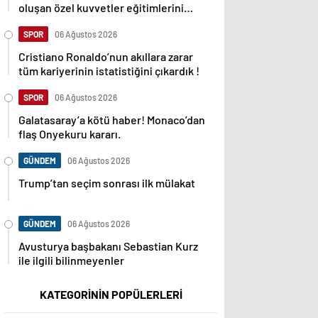
oluşan özel kuvvetler eğitimlerini
başlattı.
SPOR
06 Ağustos 2026
Cristiano Ronaldo’nun akıllara zarar
tüm kariyerinin istatistiğini çıkardık !
SPOR
06 Ağustos 2026
Galatasaray’a kötü haber! Monaco’dan
flaş Onyekuru kararı.
GÜNDEM
06 Ağustos 2026
Trump’tan seçim sonrası ilk mülakat
GÜNDEM
06 Ağustos 2026
Avusturya başbakanı Sebastian Kurz
ile ilgili bilinmeyenler
KATEGORİNİN POPÜLERLERİ