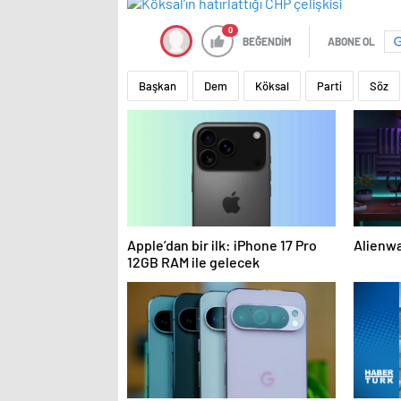
0
BEĞENDİM
ABONE OL
Başkan
Dem
Köksal
Parti
Söz
Apple’dan bir ilk: iPhone 17 Pro
Alienwa
12GB RAM ile gelecek