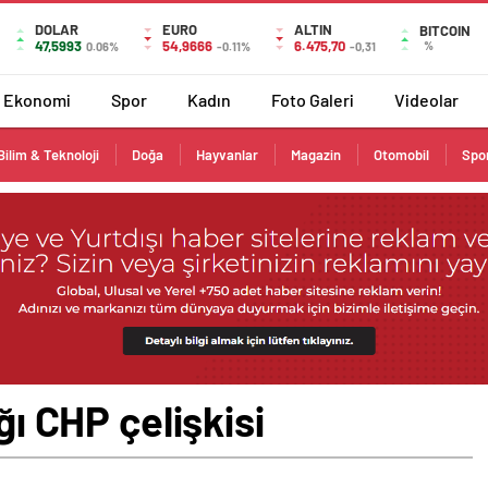
DOLAR
EURO
ALTIN
BITCOIN
47,5993
54,9666
6.475,70
%
0.06%
-0.11%
-0,31
Ekonomi
Spor
Kadın
Foto Galeri
Videolar
Bilim & Teknoloji
Doğa
Hayvanlar
Magazin
Otomobil
Spo
ğı CHP çelişkisi