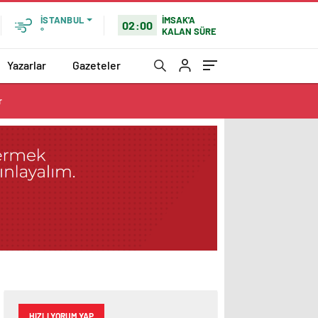
İMSAK'A
İSTANBUL
02:00
KALAN SÜRE
°
Yazarlar
Gazeteler
r
HIZLI YORUM YAP