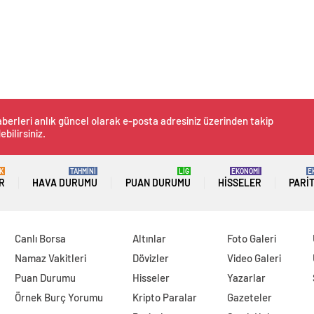
berleri anlık güncel olarak e-posta adresiniz üzerinden takip
ebilirsiniz.
K
TAHMİNİ
LİG
EKONOMİ
E
R
HAVA DURUMU
PUAN DURUMU
HISSELER
PARI
Canlı Borsa
Altınlar
Foto Galeri
Namaz Vakitleri
Dövizler
Video Galeri
Puan Durumu
Hisseler
Yazarlar
Örnek Burç Yorumu
Kripto Paralar
Gazeteler