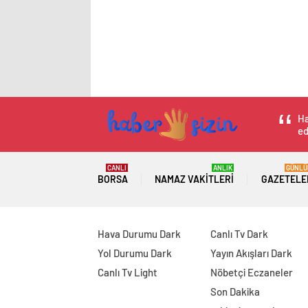
Ha
ed
CANLI
ANLIK
GÜNLÜ
BORSA
NAMAZ VAKITLERI
GAZETELE
Hava Durumu Dark
Canlı Tv Dark
Yol Durumu Dark
Yayın Akışları Dark
Canlı Tv Light
Nöbetçi Eczaneler
Son Dakika