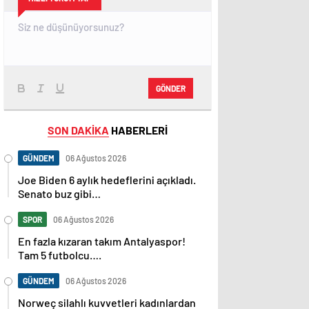
GÖNDER
SON DAKİKA
HABERLERİ
GÜNDEM
06 Ağustos 2026
Joe Biden 6 aylık hedeflerini açıkladı.
Senato buz gibi…
SPOR
06 Ağustos 2026
En fazla kızaran takım Antalyaspor!
Tam 5 futbolcu….
GÜNDEM
06 Ağustos 2026
Norweç silahlı kuvvetleri kadınlardan