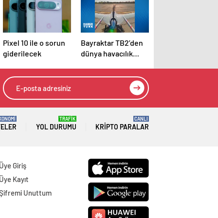
Pixel 10 ile o sorun
Bayraktar TB2’den
giderilecek
dünya havacılık
tarihinde bir ilk
KONOMİ
TRAFİK
CANLI
TELER
YOL DURUMU
KRIPTO PARALAR
Üye Giriş
Üye Kayıt
Şifremi Unuttum