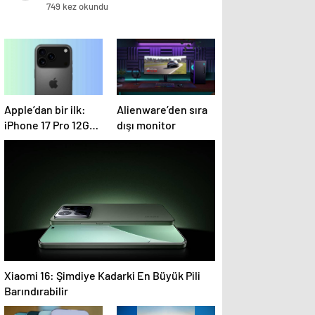
öldü
749 kez okundu
Apple’dan bir ilk:
Alienware’den sıra
iPhone 17 Pro 12GB
dışı monitor
RAM ile gelecek
Xiaomi 16: Şimdiye Kadarki En Büyük Pili
Barındırabilir