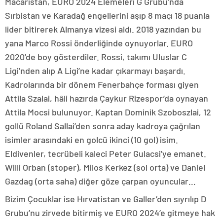
Macaristan, EURO 2024 Elemeleri G Grubu’nda
Sırbistan ve Karadağ engellerini aşıp 8 maçı 18 puanla
lider bitirerek Almanya vizesi aldı. 2018 yazından bu
yana Marco Rossi önderliğinde oynuyorlar. EURO
2020’de boy gösterdiler. Rossi, takımı Uluslar C
Ligi’nden alıp A Ligi’ne kadar çıkarmayı başardı.
Kadrolarında bir dönem Fenerbahçe forması giyen
Attila Szalai, hâli hazırda Çaykur Rizespor’da oynayan
Attila Mocsi bulunuyor. Kaptan Dominik Szoboszlai, 12
gollü Roland Sallai’den sonra aday kadroya çağrılan
isimler arasındaki en golcü ikinci (10 gol) isim.
Eldivenler, tecrübeli kaleci Peter Gulacsi’ye emanet.
Willi Orban (stoper), Milos Kerkez (sol orta) ve Daniel
Gazdag (orta saha) diğer göze çarpan oyuncular…
Bizim Çocuklar ise Hırvatistan ve Galler’den sıyrılıp D
Grubu’nu zirvede bitirmiş ve EURO 2024’e gitmeye hak