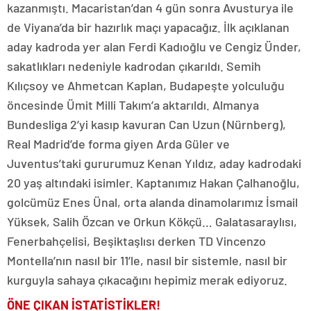
kazanmıştı. Macaristan’dan 4 gün sonra Avusturya ile
de Viyana’da bir hazırlık maçı yapacağız. İlk açıklanan
aday kadroda yer alan Ferdi Kadıoğlu ve Cengiz Ünder,
sakatlıkları nedeniyle kadrodan çıkarıldı. Semih
Kılıçsoy ve Ahmetcan Kaplan, Budapeşte yolculuğu
öncesinde Ümit Milli Takım’a aktarıldı. Almanya
Bundesliga 2’yi kasıp kavuran Can Uzun (Nürnberg),
Real Madrid’de forma giyen Arda Güler ve
Juventus’taki gururumuz Kenan Yıldız, aday kadrodaki
20 yaş altındaki isimler. Kaptanımız Hakan Çalhanoğlu,
golcümüz Enes Ünal, orta alanda dinamolarımız İsmail
Yüksek, Salih Özcan ve Orkun Kökçü… Galatasaraylısı,
Fenerbahçelisi, Beşiktaşlısı derken TD Vincenzo
Montella’nın nasıl bir 11’le, nasıl bir sistemle, nasıl bir
kurguyla sahaya çıkacağını hepimiz merak ediyoruz.
ÖNE ÇIKAN İSTATİSTİKLER!