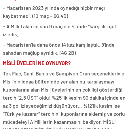
– Macaristan 2023 yılında oynadığı hiçbir maçı
kaybetmedi. (10 maç – 6G 4B)
– A Milli Takım’ın son 6 maçının 4’ünde “karşılıklı gol”
izledik.
– Macaristan’la daha önce 14 kez karşılaştık, 8’inde
sahadan mağlup ayrıldık. (4G 2B)
MİSLİ ÜYELERİ NE OYNUYOR?
Tek Maç, Canlı Bahis ve Şampiyon Oran seçenekleriyle
Misli’nin iddaa bülteninde yer alan bu karşılaşmayı
kuponlarına alan Misli üyelerinin en çok ilgi gösterdiği
tercih “2.5 ÜST” oldu! %25’lik kesim 90 dakika içinde en
az 3 gol izleyeceğimizi düşünüyor… %12’lik kesim ise
“Türkiye kazanır” tercihini kuponlarına eklemiş ve zorlu
mücadeleyi A Millilerin kazanmasını bekliyor. MİSLİ