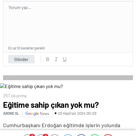
En az 10 karakter gerekli
Gönder
257 okunma
Eğitime sahip çıkan yok mu?
20 Haziran 2024 00:03
ABONE OL
News
Cumhurbaşkanı Erdoğan eğitimde işlerin yolunda
gitmediğine yönelik uyarılarını sürekli yeniliyor ama
0
0
0
0