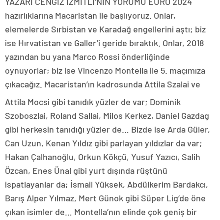
YAZARI CENGİZ İZMİTLİ’NİN YORUMU EURO 2024
hazırlıklarına Macaristan ile başlıyoruz. Onlar,
elemelerde Sırbistan ve Karadağ engellerini aştı; biz
ise Hırvatistan ve Galler’i geride bıraktık. Onlar, 2018
yazından bu yana Marco Rossi önderliğinde
oynuyorlar; biz ise Vincenzo Montella ile 5. maçımıza
çıkacağız. Macaristan’ın kadrosunda Attila Szalai ve
Attila Mocsi gibi tanıdık yüzler de var; Dominik
Szoboszlai, Roland Sallai, Milos Kerkez, Daniel Gazdag
gibi herkesin tanıdığı yüzler de… Bizde ise Arda Güler,
Can Uzun, Kenan Yıldız gibi parlayan yıldızlar da var;
Hakan Çalhanoğlu, Orkun Kökçü, Yusuf Yazıcı, Salih
Özcan, Enes Ünal gibi yurt dışında rüştünü
ispatlayanlar da; İsmail Yüksek, Abdülkerim Bardakcı,
Barış Alper Yılmaz, Mert Günok gibi Süper Lig’de öne
çıkan isimler de… Montella’nın elinde çok geniş bir