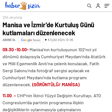
204 okunma
Manisa ve İzmir’de Kurtuluş Günü
kutlamaları düzenlenecek
8 Eylül 2024 13:05
ABONE OL
News
09.30 -10.00-
Manisa’nın kurtuluşunun 102’nci yıl
dönümü dolayısıyla Cumhuriyet Meydanı’nda Atatürk
ve Milli Egemenlik Anıtı’na çelenk konulacak, Fatih
Sergi Salonu’nda fotoğraf sergisi açılacak ve
Cumhuriyet Meydanı’nda kutlama programı
düzenlenecek.
(GÖRÜNTÜLÜ/ MANİSA)
11.00 –
CHP’nin İkinci Yüzyıl Değişim Kurultayı, ATO
Congresium’da partinin programına ilişkin
değişikliklerin oylanmasıyla çalışmalarını