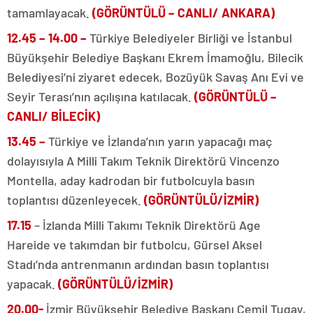
tamamlayacak.
(GÖRÜNTÜLÜ – CANLI/ ANKARA)
12.45 – 14.00 –
Türkiye Belediyeler Birliği ve İstanbul
Büyükşehir Belediye Başkanı Ekrem İmamoğlu, Bilecik
Belediyesi’ni ziyaret edecek, Bozüyük Savaş Anı Evi ve
Seyir Terası’nın açılışına katılacak.
(GÖRÜNTÜLÜ –
CANLI/ BİLECİK)
13.45 –
Türkiye ve İzlanda’nın yarın yapacağı maç
dolayısıyla A Milli Takım Teknik Direktörü Vincenzo
Montella, aday kadrodan bir futbolcuyla basın
toplantısı düzenleyecek.
(GÖRÜNTÜLÜ/İZMİR)
17.15
– İzlanda Milli Takımı Teknik Direktörü Age
Hareide ve takımdan bir futbolcu, Gürsel Aksel
Stadı’nda antrenmanın ardından basın toplantısı
yapacak.
(GÖRÜNTÜLÜ/İZMİR)
20.00-
İzmir Büyükşehir Belediye Başkanı Cemil Tugay,