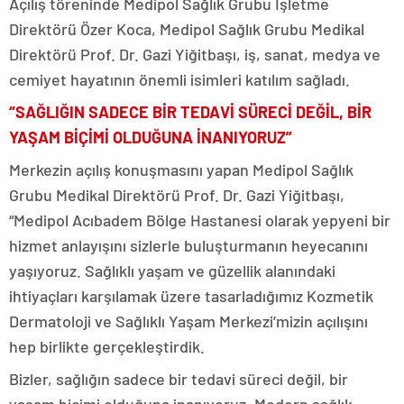
Açılış töreninde Medipol Sağlık Grubu İşletme
Direktörü Özer Koca, Medipol Sağlık Grubu Medikal
Direktörü Prof. Dr. Gazi Yiğitbaşı, iş, sanat, medya ve
cemiyet hayatının önemli isimleri katılım sağladı.
“SAĞLIĞIN SADECE BİR TEDAVİ SÜRECİ DEĞİL, BİR
YAŞAM BİÇİMİ OLDUĞUNA İNANIYORUZ”
Merkezin açılış konuşmasını yapan Medipol Sağlık
Grubu Medikal Direktörü Prof. Dr. Gazi Yiğitbaşı,
“Medipol Acıbadem Bölge Hastanesi olarak yepyeni bir
hizmet anlayışını sizlerle buluşturmanın heyecanını
yaşıyoruz. Sağlıklı yaşam ve güzellik alanındaki
ihtiyaçları karşılamak üzere tasarladığımız Kozmetik
Dermatoloji ve Sağlıklı Yaşam Merkezi’mizin açılışını
hep birlikte gerçekleştirdik.
Bizler, sağlığın sadece bir tedavi süreci değil, bir
yaşam biçimi olduğuna inanıyoruz. Modern sağlık