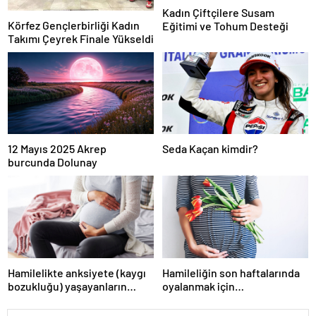
Kadın Çiftçilere Susam
Körfez Gençlerbirliği Kadın
Eğitimi ve Tohum Desteği
Takımı Çeyrek Finale Yükseldi
12 Mayıs 2025 Akrep
Seda Kaçan kimdir?
burcunda Dolunay
Hamilelikte anksiyete (kaygı
Hamileliğin son haftalarında
bozukluğu) yaşayanların
oyalanmak için…
gerçek ihtiyacı