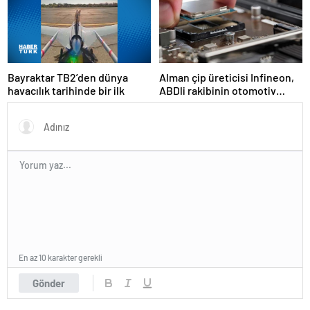
Bayraktar TB2’den dünya
Alman çip üreticisi Infineon,
havacılık tarihinde bir ilk
ABDli rakibinin otomotiv
birimini 2,5 milyar dolara
satın aldı
En az 10 karakter gerekli
Gönder