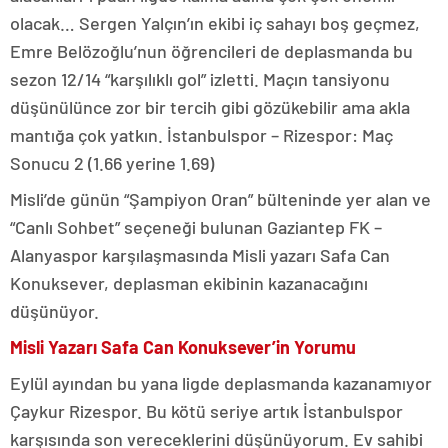
olacak… Sergen Yalçın’ın ekibi iç sahayı boş geçmez,
Emre Belözoğlu’nun öğrencileri de deplasmanda bu
sezon 12/14 “karşılıklı gol” izletti. Maçın tansiyonu
düşünülünce zor bir tercih gibi gözükebilir ama akla
mantığa çok yatkın. İstanbulspor – Rizespor: Maç
Sonucu 2 (1.66 yerine 1.69)
Misli’de günün “Şampiyon Oran” bülteninde yer alan ve
“Canlı Sohbet” seçeneği bulunan Gaziantep FK –
Alanyaspor karşılaşmasında Misli yazarı Safa Can
Konuksever, deplasman ekibinin kazanacağını
düşünüyor.
Misli Yazarı Safa Can Konuksever’in Yorumu
Eylül ayından bu yana ligde deplasmanda kazanamıyor
Çaykur Rizespor. Bu kötü seriye artık İstanbulspor
karşısında son vereceklerini düşünüyorum. Ev sahibi