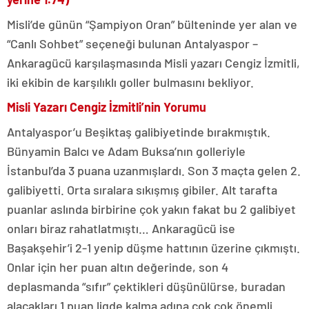
Misli’de günün “Şampiyon Oran” bülteninde yer alan ve
“Canlı Sohbet” seçeneği bulunan Antalyaspor –
Ankaragücü karşılaşmasında Misli yazarı Cengiz İzmitli,
iki ekibin de karşılıklı goller bulmasını bekliyor.
Misli Yazarı Cengiz İzmitli’nin Yorumu
Antalyaspor’u Beşiktaş galibiyetinde bırakmıştık.
Bünyamin Balcı ve Adam Buksa’nın golleriyle
İstanbul’da 3 puana uzanmışlardı. Son 3 maçta gelen 2.
galibiyetti. Orta sıralara sıkışmış gibiler. Alt tarafta
puanlar aslında birbirine çok yakın fakat bu 2 galibiyet
onları biraz rahatlatmıştı… Ankaragücü ise
Başakşehir’i 2-1 yenip düşme hattının üzerine çıkmıştı.
Onlar için her puan altın değerinde, son 4
deplasmanda “sıfır” çektikleri düşünülürse, buradan
alacakları 1 puan ligde kalma adına çok çok önemli