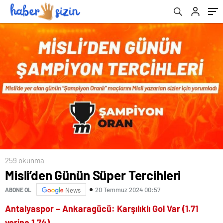
259 okunma
Misli’den Günün Süper Tercihleri
20 Temmuz 2024 00:57
ABONE OL
News
Antalyaspor – Ankaragücü: Karşılıklı Gol Var (1.71
yerine 1.74)