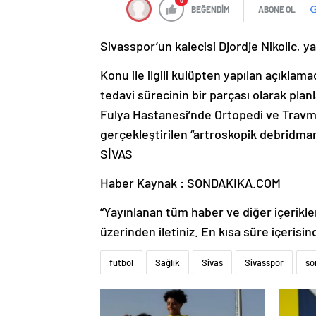
0
BEĞENDİM
ABONE OL
Sivasspor’un kalecisi Djordje Nikolic, ya
Konu ile ilgili kulüpten yapılan açıklama
tedavi sürecinin bir parçası olarak pla
Fulya Hastanesi’nde Ortopedi ve Travm
gerçekleştirilen “artroskopik debridman”
SİVAS
Haber Kaynak : SONDAKIKA.COM
“Yayınlanan tüm haber ve diğer içerikler i
üzerinden iletiniz. En kısa süre içerisin
futbol
Sağlık
Sivas
Sivasspor
so