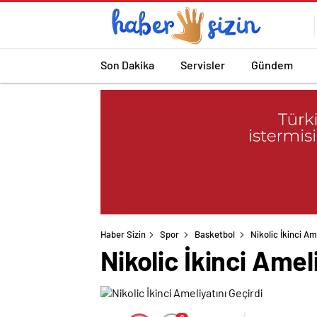
Son Dakika
Servisler
Gündem
Haber Sizin
Spor
Basketbol
Nikolic İkinci Am
Nikolic İkinci Amel