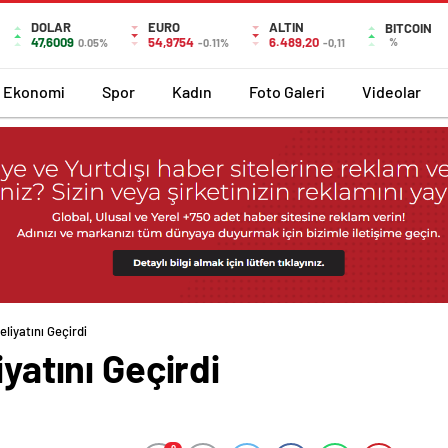
DOLAR
EURO
ALTIN
BITCOIN
47,6009
54,9754
6.489,20
%
0.05%
-0.11%
-0,11
Ekonomi
Spor
Kadın
Foto Galeri
Videolar
eliyatını Geçirdi
iyatını Geçirdi