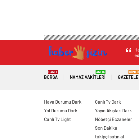
Ha
ed
CANLI
ANLIK
GÜNLÜ
BORSA
NAMAZ VAKITLERI
GAZETELE
Hava Durumu Dark
Canlı Tv Dark
Yol Durumu Dark
Yayın Akışları Dark
Canlı Tv Light
Nöbetçi Eczaneler
Son Dakika
takipçi satın al