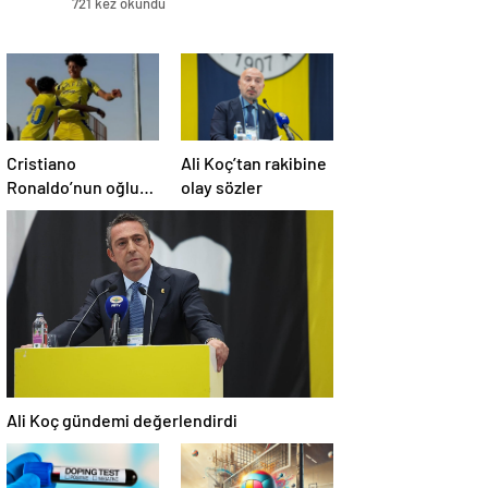
721 kez okundu
Cristiano
Ali Koç’tan rakibine
Ronaldo’nun oğluna
olay sözler
milla davet
Ali Koç gündemi değerlendirdi