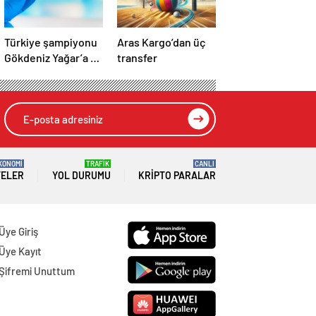
Türkiye şampiyonu
Aras Kargo’dan üç
Gökdeniz Yağar’a 3
transfer
yıl men cezası
KONOMİ
TRAFİK
CANLI
TELER
YOL DURUMU
KRIPTO PARALAR
Üye Giriş
Üye Kayıt
Şifremi Unuttum