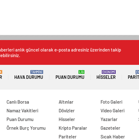
berleri anlık güncel olarak e-posta adresiniz üzerinden takip
ebilirsiniz.
K
TAHMİNİ
LİG
EKONOMİ
E
R
HAVA DURUMU
PUAN DURUMU
HISSELER
PARI
Canlı Borsa
Altınlar
Foto Galeri
Namaz Vakitleri
Dövizler
Video Galeri
Puan Durumu
Hisseler
Yazarlar
Örnek Burç Yorumu
Kripto Paralar
Gazeteler
Pariteler
Sıcak Haber