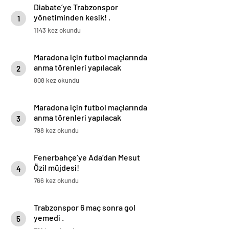
Diabate’ye Trabzonspor
yönetiminden kesik! .
1
1143 kez okundu
Maradona için futbol maçlarında
anma törenleri yapılacak
2
808 kez okundu
Maradona için futbol maçlarında
anma törenleri yapılacak
3
798 kez okundu
Fenerbahçe’ye Ada’dan Mesut
Özil müjdesi!
4
766 kez okundu
Trabzonspor 6 maç sonra gol
yemedi .
5