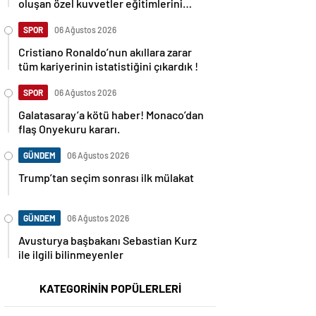
oluşan özel kuvvetler eğitimlerini
başlattı.
SPOR
06 Ağustos 2026
Cristiano Ronaldo’nun akıllara zarar
tüm kariyerinin istatistiğini çıkardık !
SPOR
06 Ağustos 2026
Galatasaray’a kötü haber! Monaco’dan
flaş Onyekuru kararı.
GÜNDEM
06 Ağustos 2026
Trump’tan seçim sonrası ilk mülakat
GÜNDEM
06 Ağustos 2026
Avusturya başbakanı Sebastian Kurz
ile ilgili bilinmeyenler
KATEGORİNİN POPÜLERLERİ