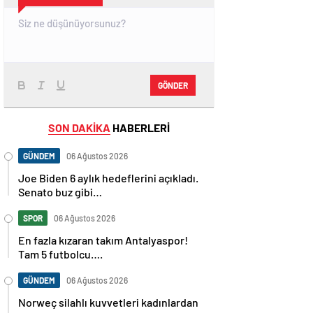
GÖNDER
SON DAKİKA
HABERLERİ
GÜNDEM
06 Ağustos 2026
Joe Biden 6 aylık hedeflerini açıkladı.
Senato buz gibi…
SPOR
06 Ağustos 2026
En fazla kızaran takım Antalyaspor!
Tam 5 futbolcu….
GÜNDEM
06 Ağustos 2026
Norweç silahlı kuvvetleri kadınlardan