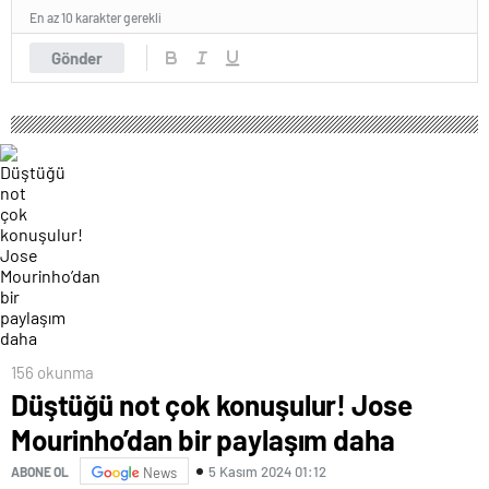
En az 10 karakter gerekli
Gönder
156 okunma
Düştüğü not çok konuşulur! Jose
Mourinho’dan bir paylaşım daha
5 Kasım 2024 01:12
ABONE OL
News