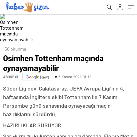
156 okunma
Osimhen Tottenham maçında
oynayamayabilir
5 Kasım 2024 01:12
ABONE OL
News
Süper Lig devi Galatasaray, UEFA Avrupa Ligi’nin 4.
haftasında İngiltere ekibi Tottenham ile 7 Kasım
Perşembe günü sahasında oynayacağı maçın
hazırlıklarını sürdürdü.
HAZIRLIKLAR SÜRÜYOR
Sarı-kırmızılı kulüpten yapılan açıklamada, Florya Metin