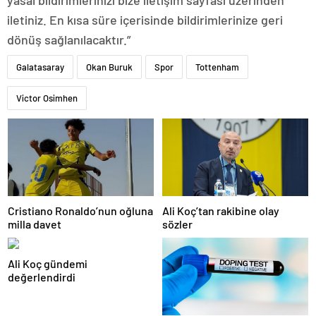
yasal bildirimlerinizi bize iletişim sayfası üzerinden
iletiniz. En kısa süre içerisinde bildirimlerinize geri
dönüş sağlanılacaktır.”
Galatasaray
Okan Buruk
Spor
Tottenham
Victor Osimhen
Cristiano Ronaldo’nun oğluna
Ali Koç’tan rakibine olay
milla davet
sözler
Ali Koç gündemi
değerlendirdi