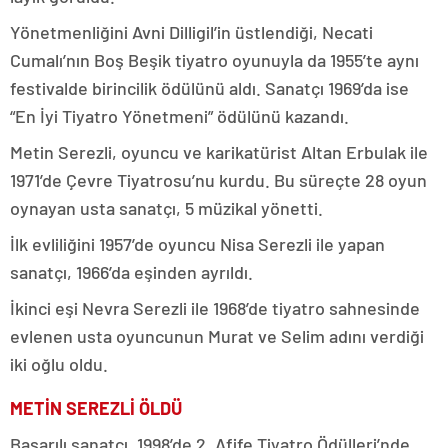
Yönetmenliğini Avni Dilligil’in üstlendiği, Necati
Cumalı’nın Boş Beşik tiyatro oyunuyla da 1955’te aynı
festivalde birincilik ödülünü aldı. Sanatçı 1969’da ise
“En İyi Tiyatro Yönetmeni” ödülünü kazandı.
Metin Serezli, oyuncu ve karikatürist Altan Erbulak ile
1971’de Çevre Tiyatrosu’nu kurdu. Bu süreçte 28 oyun
oynayan usta sanatçı, 5 müzikal yönetti.
İlk evliliğini 1957’de oyuncu Nisa Serezli ile yapan
sanatçı, 1966’da eşinden ayrıldı.
İkinci eşi Nevra Serezli ile 1968’de tiyatro sahnesinde
evlenen usta oyuncunun Murat ve Selim adını verdiği
iki oğlu oldu.
METİN SEREZLİ ÖLDÜ
Başarılı sanatçı, 1998’de 2. Afife Tiyatro Ödülleri’nde,