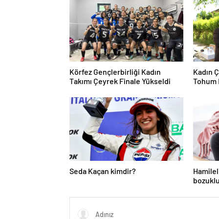
Körfez Gençlerbirliği Kadın
Kadın Ç
Takımı Çeyrek Finale Yükseldi
Tohum 
Seda Kaçan kimdir?
Hamilel
bozuklu
ihtiyacı