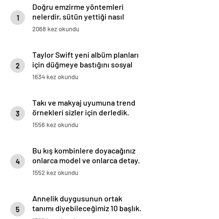
Doğru emzirme yöntemleri
nelerdir, sütün yettiği nasıl
1
anlaşılır?
2068 kez okundu
Taylor Swift yeni albüm planları
için düğmeye bastığını sosyal
2
medyadan duyurdu!
1634 kez okundu
Takı ve makyaj uyumuna trend
örnekleri sizler için derledik.
3
1556 kez okundu
Bu kış kombinlere doyacağınız
onlarca model ve onlarca detay.
4
1552 kez okundu
Annelik duygusunun ortak
tanımı diyebileceğimiz 10 başlık.
5