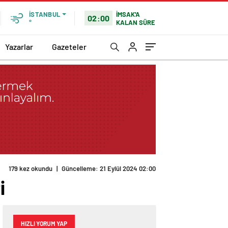
İMSAK'A
İSTANBUL
02:00
KALAN SÜRE
°
Yazarlar
Gazeteler
179 kez okundu
|
Güncelleme: 21 Eylül 2024 02:00
i
HIZLI YORUM YAP