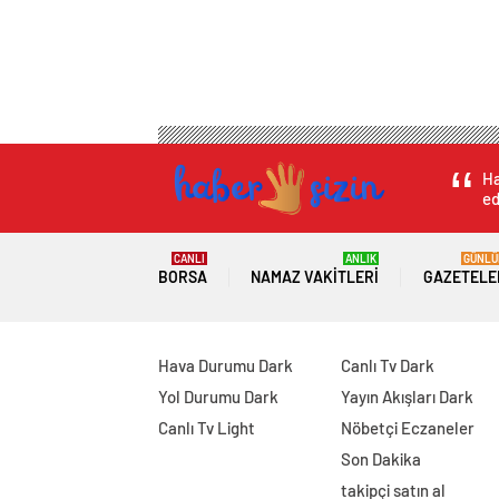
Ha
ed
CANLI
ANLIK
GÜNLÜ
BORSA
NAMAZ VAKITLERI
GAZETELE
Hava Durumu Dark
Canlı Tv Dark
Yol Durumu Dark
Yayın Akışları Dark
Canlı Tv Light
Nöbetçi Eczaneler
Son Dakika
takipçi satın al