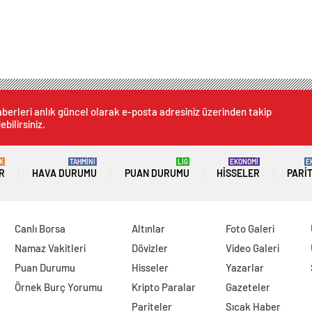
berleri anlık güncel olarak e-posta adresiniz üzerinden takip
ebilirsiniz.
K
TAHMİNİ
LİG
EKONOMİ
E
R
HAVA DURUMU
PUAN DURUMU
HISSELER
PARI
Canlı Borsa
Altınlar
Foto Galeri
Namaz Vakitleri
Dövizler
Video Galeri
Puan Durumu
Hisseler
Yazarlar
Örnek Burç Yorumu
Kripto Paralar
Gazeteler
Pariteler
Sıcak Haber