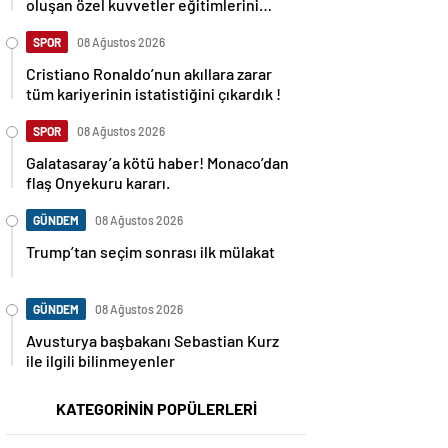
oluşan özel kuvvetler eğitimlerini
başlattı.
SPOR
08 Ağustos 2026
Cristiano Ronaldo’nun akıllara zarar
tüm kariyerinin istatistiğini çıkardık !
SPOR
08 Ağustos 2026
Galatasaray’a kötü haber! Monaco’dan
flaş Onyekuru kararı.
GÜNDEM
08 Ağustos 2026
Trump’tan seçim sonrası ilk mülakat
GÜNDEM
08 Ağustos 2026
Avusturya başbakanı Sebastian Kurz
ile ilgili bilinmeyenler
KATEGORİNİN POPÜLERLERİ