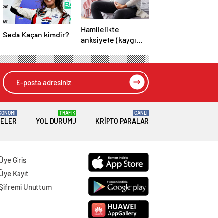
Hamilelikte
Seda Kaçan kimdir?
anksiyete (kaygı
bozukluğu)
yaşayanların gerçek
ihtiyacı
KONOMİ
TRAFİK
CANLI
TELER
YOL DURUMU
KRIPTO PARALAR
Üye Giriş
Üye Kayıt
Şifremi Unuttum