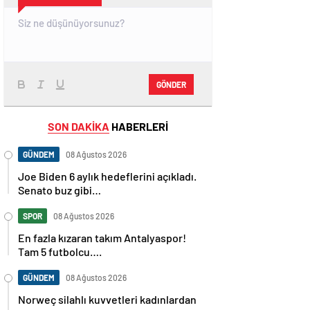
GÖNDER
SON DAKİKA
HABERLERİ
GÜNDEM
08 Ağustos 2026
Joe Biden 6 aylık hedeflerini açıkladı.
Senato buz gibi…
SPOR
08 Ağustos 2026
En fazla kızaran takım Antalyaspor!
Tam 5 futbolcu….
GÜNDEM
08 Ağustos 2026
Norweç silahlı kuvvetleri kadınlardan