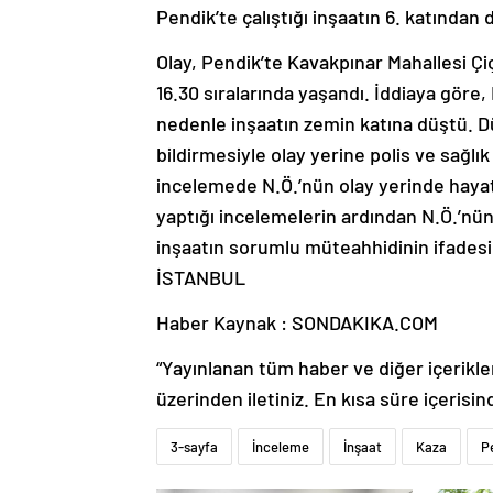
Pendik’te çalıştığı inşaatın 6. katından 
Olay, Pendik’te Kavakpınar Mahallesi Çi
16.30 sıralarında yaşandı. İddiaya göre, 
nedenle inşaatın zemin katına düştü. Dü
bildirmesiyle olay yerine polis ve sağlık 
incelemede N.Ö.’nün olay yerinde hayatın
yaptığı incelemelerin ardından N.Ö.’nü
inşaatın sorumlu müteahhidinin ifadesi 
İSTANBUL
Haber Kaynak : SONDAKIKA.COM
“Yayınlanan tüm haber ve diğer içerikler i
üzerinden iletiniz. En kısa süre içerisin
3-sayfa
İnceleme
İnşaat
Kaza
P