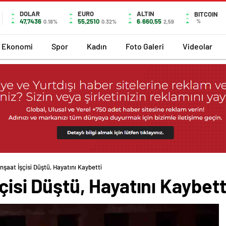
DOLAR
EURO
ALTIN
BITCOIN
47,7436
55,2510
6.660,55
%
0.18%
0.32%
2,59
Ekonomi
Spor
Kadın
Foto Galeri
Videolar
İnşaat İşçisi Düştü, Hayatını Kaybetti
çisi Düştü, Hayatını Kaybett