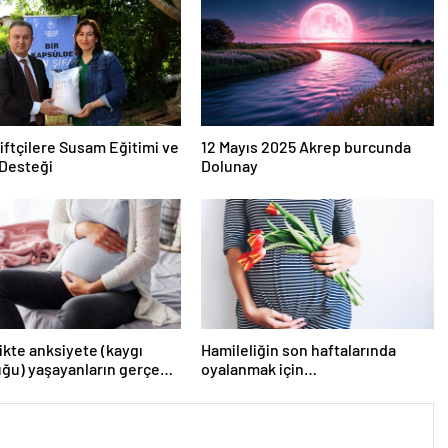
iftçilere Susam Eğitimi ve
12 Mayıs 2025 Akrep burcunda
Desteği
Dolunay
ikte anksiyete (kaygı
Hamileliğin son haftalarında
ğu) yaşayanların gerçek
oyalanmak için…