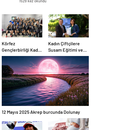
1529 kez okundu
Körfez
Kadın Çiftçilere
Gençlerbirliği Kadın
Susam Eğitimi ve
Takımı Çeyrek
Tohum Desteği
Finale Yükseldi
12 Mayıs 2025 Akrep burcunda Dolunay