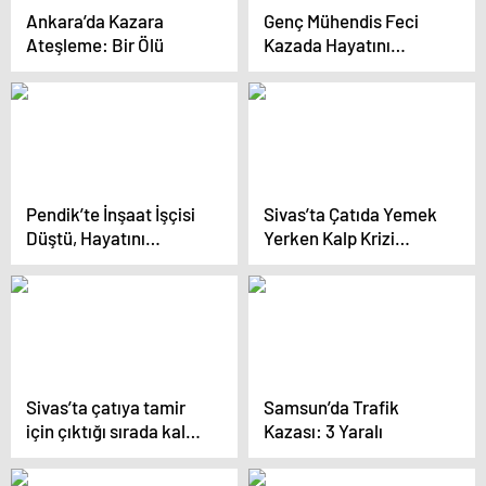
Ankara’da Kazara
Genç Mühendis Feci
Ateşleme: Bir Ölü
Kazada Hayatını
Kaybetti
Pendik’te İnşaat İşçisi
Sivas’ta Çatıda Yemek
Düştü, Hayatını
Yerken Kalp Krizi
Kaybetti
Geçiren Adam Hayatını
Kaybetti
Sivas’ta çatıya tamir
Samsun’da Trafik
için çıktığı sırada kalp
Kazası: 3 Yaralı
krizi geçiren işçi
hayatını kaybetti