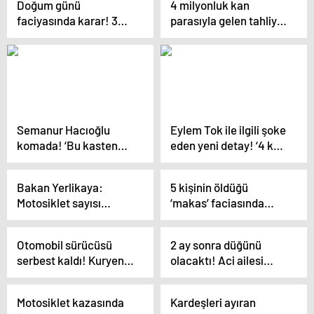
Doğum günü
4 milyonluk kan
faciyasında karar! 3
parasıyla gelen tahliye!
arkadaş can verdi:
Buket’in ailesi
Aklımın ucundan
şikayetten vazgeçti
geçmezdi
Semanur Hacıoğlu
Eylem Tok ile ilgili şoke
komada! ‘Bu kasten
eden yeni detay! ‘4 katı
olmuş bir olay
fiyat vereyim, otelde
tamamen cinayet’
isim geçmesin’
Bakan Yerlikaya:
5 kişinin öldüğü
Motosiklet sayısı
‘makas’ faciasında
geçen yıla göre 960 bin
ceza belli oldu!
arttı
Otomobil sürücüsü
2 ay sonra düğünü
serbest kaldı! Kuryenin
olacaktı! Aci ailesi
ailesi gözyaşlarına
yıkan ikinci ölümde
boğuldu
şoke eden karar
Motosiklet kazasında
Kardeşleri ayıran