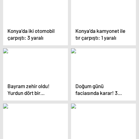
Konya’da iki otomobil
Konya’da kamyonet ile
çarpıştı: 3 yaralı
tır çarpıştı: 1 yaralı
Bayram zehir oldu!
Doğum günü
Yurdun dört bir
faciasında karar! 3
yanından peş peşe acı
arkadaş can verdi:
haberler geldi
Aklımın ucundan
geçmezdi