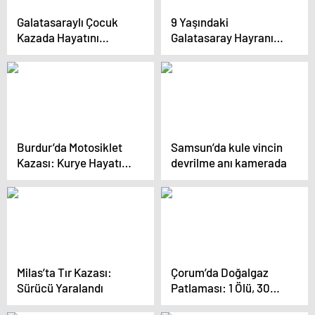
Galatasaraylı Çocuk
9 Yaşındaki
Kazada Hayatını
Galatasaray Hayranı
Kaybetti
Oğul Organsal Bağışta
Bulundu
Burdur’da Motosiklet
Samsun’da kule vincin
Kazası: Kurye Hayatını
devrilme anı kamerada
Kaybetti
Milas’ta Tır Kazası:
Çorum’da Doğalgaz
Sürücü Yaralandı
Patlaması: 1 Ölü, 30
Taburcu