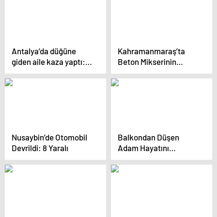
Antalya’da düğüne
Kahramanmaraş’ta
giden aile kaza yaptı:
Beton Mikserinin
1’i bebek 3 ölü!
Altında Kalan Çocuk
Ağır Yaralandı
Nusaybin’de Otomobil
Balkondan Düşen
Devrildi: 8 Yaralı
Adam Hayatını
Kaybetti