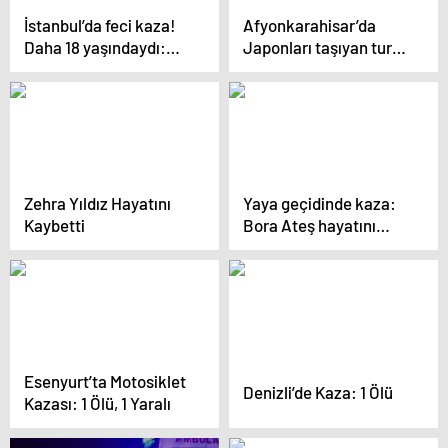
İstanbul’da feci kaza!
Afyonkarahisar’da
Daha 18 yaşındaydı:
Japonları taşıyan tur
Hüseyin Sefa’nın
otobüsü devrildi: 22
kahreden sonu…
turistten 20’si taburcu
edildi!
Zehra Yıldız Hayatını
Yaya geçidinde kaza:
Kaybetti
Bora Ateş hayatını
kaybetti
Esenyurt’ta Motosiklet
Denizli’de Kaza: 1 Ölü
Kazası: 1 Ölü, 1 Yaralı