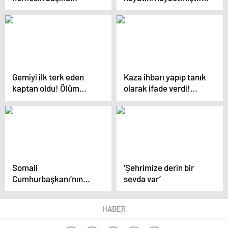
gelebilir: Hatalı
yıl önce de aynı servis
tutanaklar geçersiz
kaza yapmış
sayılıyor
Gemiyi ilk terk eden
Kaza ihbarı yapıp tanık
kaptan oldu! Ölüm
olarak ifade verdi!
getiren ihmal: İçinde 10
Dehşet 5 ay sonra
Türk yolcu da vardı
ortaya çıktı
Somali
‘Şehrimize derin bir
Cumhurbaşkanı’nın
sevda var’
oğluna verilen 27 bin
300 lira para cezasının
HABER
gerekçesi açıklandı