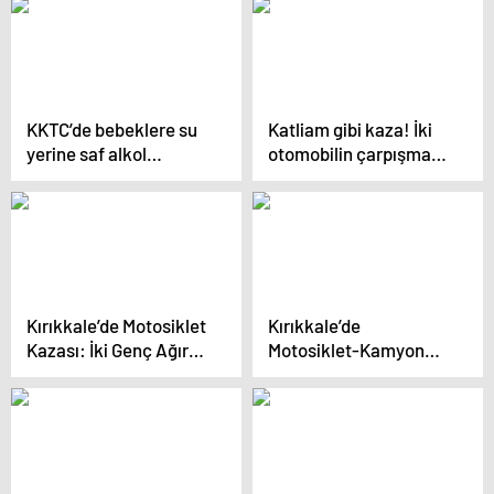
KKTC’de bebeklere su
Katliam gibi kaza! İki
yerine saf alkol
otomobilin çarpışması
içirdiler: 1 bebek öldü
sonucu 5 kişi yaşamını
yitirdi
Kırıkkale’de Motosiklet
Kırıkkale’de
Kazası: İki Genç Ağır
Motosiklet-Kamyon
Yaralı
Kazası