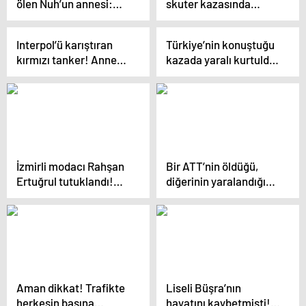
ölen Nuh’un annesi:
skuter kazasında
Sadece 1 gün
bilirkişi raporu ortaya
gözaltında kaldı
çıktı
Interpol’ü karıştıran
Türkiye’nin konuştuğu
kırmızı tanker! Anne-
kazada yaralı kurtuldu:
baba öldü, çocuk sırra
Telefon benim elimden
kadem bastı
alındı
İzmirli modacı Rahşan
Bir ATT’nin öldüğü,
Ertuğrul tutuklandı!
diğerinin yaralandığı
Karıştığı kazada bir kişi
kazada şoför konuştu
öldü
Aman dikkat! Trafikte
Liseli Büşra’nın
herkesin başına
hayatını kaybetmişti! 1