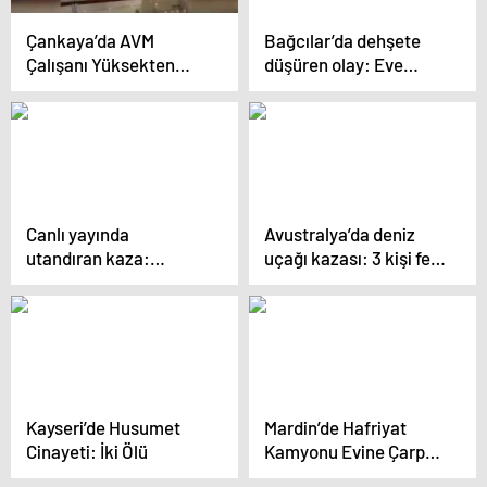
Çankaya’da AVM
Bağcılar’da dehşete
Çalışanı Yüksekten
düşüren olay: Eve
Düşerek Hayatını
giren şüpheli 12
Kaybetti
yaşındaki çocuğu taşla
vurarak öldürdü
Canlı yayında
Avustralya’da deniz
utandıran kaza:
uçağı kazası: 3 kişi feci
Sunucunun elbise
şekilde can verdi
askısı açıldı ve göğsü
gözüktü
Kayseri’de Husumet
Mardin’de Hafriyat
Cinayeti: İki Ölü
Kamyonu Evine Çarptı,
Şoför Yaralandı