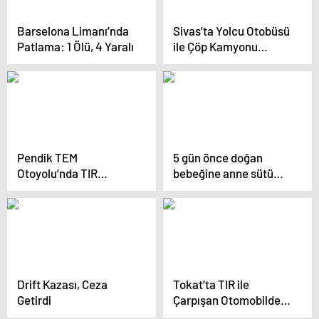
Barselona Limanı’nda
Sivas’ta Yolcu Otobüsü
Patlama: 1 Ölü, 4 Yaralı
ile Çöp Kamyonu
Çarpıştı: 4 Yaralı
Pendik TEM
5 gün önce doğan
Otoyolu’nda TIR
bebeğine anne sütü
Devrildi
götürürken kaza yapan
polis memuru hayatını
kaybetti
Drift Kazası, Ceza
Tokat’ta TIR ile
Getirdi
Çarpışan Otomobilde
İki Ölüm