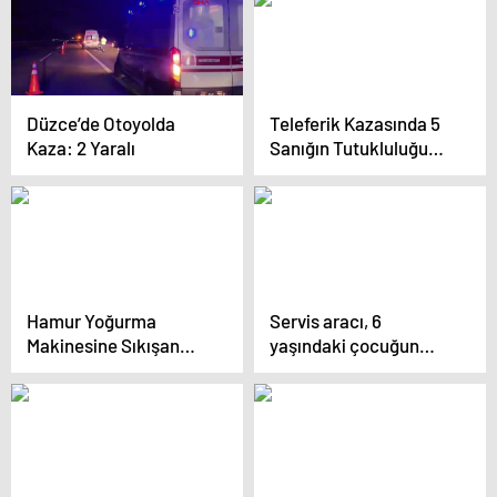
Düzce’de Otoyolda
Teleferik Kazasında 5
Kaza: 2 Yaralı
Sanığın Tutukluluğu
Devam Ediyor
Hamur Yoğurma
Servis aracı, 6
Makinesine Sıkışan
yaşındaki çocuğun
Kadın Kurtarıldı
üzerinden geçti!
Ailenin şoförle ilgili
iddiası vahim