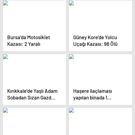
Bursa’da Motosiklet
Güney Kore’de Yolcu
Kazası: 2 Yaralı
Uçağı Kazası: 96 Ölü
Kırıkkale’de Yaşlı Adam
Haşere ilaçlaması
Sobadan Sızan Gazdan
yapılan binada 1
Zehirlendi
yaşındaki bebek
hayatını kaybetti, firma
personelleri gözaltında