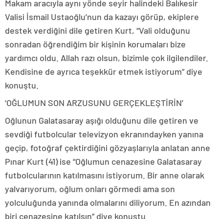
Makam aracıyla aynı yönde seyir halindeki Balıkesir
Valisi İsmail Ustaoğlu’nun da kazayı görüp, ekiplere
destek verdiğini dile getiren Kurt, “Vali olduğunu
sonradan öğrendiğim bir kişinin korumaları bize
yardımcı oldu. Allah razı olsun, bizimle çok ilgilendiler.
Kendisine de ayrıca teşekkür etmek istiyorum” diye
konuştu.
‘OĞLUMUN SON ARZUSUNU GERÇEKLEŞTİRİN’
Oğlunun Galatasaray aşığı olduğunu dile getiren ve
sevdiği futbolcular televizyon ekranındayken yanına
geçip, fotoğraf çektirdiğini gözyaşlarıyla anlatan anne
Pınar Kurt (41) ise “Oğlumun cenazesine Galatasaray
futbolcularının katılmasını istiyorum. Bir anne olarak
yalvarıyorum, oğlum onları görmedi ama son
yolculuğunda yanında olmalarını diliyorum. En azından
biri cenazesine katılsın” diye konuştu.