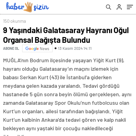
150 okunma
9 Yaşındaki Galatasaray Hayranı Oğul
Organsal Bağışta Bulundu
13 Kasım 2024 14:11
ABONE OL
News
MUĞLA’nın Bodrum ilçesinde yaşayan Yiğit Kurt (9),
hayranı olduğu Galatasaray’ın maçını izlemek için
babası Serkan Kurt (43) ile İstanbul’a giderken
meydana gelen kazada yaralandı. Tedavi gördüğü
hastanede 5 gün sonra beyin ölümü gerçekleşen, aynı
zamanda Galatasaray Spor Okulu’nun futbolcusu olan
Kurt’un organları, ailesi tarafından bağışlandı. Yiğit
Kurt’un kalbinin Ankara’da tedavi gören ve kalp nakli
bekleyen aynı yaştaki bir çocuğu nakledileceği