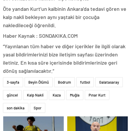
Öte yandan Kurt’un kalbinin Ankara’da tedavi gören ve
kalp nakli bekleyen aynı yaştaki bir çocuğa
nakledileceği öğrenildi.
Haber Kaynak : SONDAKIKA.COM
“Yayınlanan tüm haber ve diğer içerikler ile ilgili olarak
yasal bildirimlerinizi bize iletişim sayfası üzerinden
iletiniz. En kısa süre içerisinde bildirimlerinize geri
dönüş sağlanılacaktır.”
3-sayfa
Beyin Ölümü
Bodrum
futbol
Galatasaray
güncel
Kalp Nakli
Kaza
Muğla
Pınar Kurt
son dakika
Spor