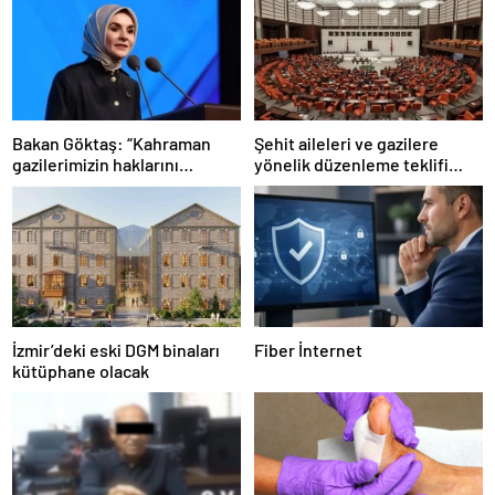
Bakan Göktaş: “Kahraman
Şehit aileleri ve gazilere
gazilerimizin haklarını
yönelik düzenleme teklifi
güçlendiren yeni bir dönemin
Meclis’te kabul edildi
kapılarını aralıyoruz”
İzmir’deki eski DGM binaları
Fiber İnternet
kütüphane olacak