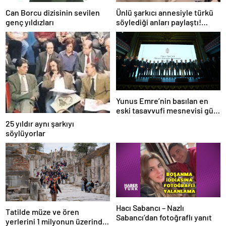
Can Borcu dizisinin sevilen
Ünlü şarkıcı annesiyle türkü
genç yıldızları
söylediği anları paylaştı!
Sosyal medya yıkıldı…
Yunus Emre’nin basılan en
eski tasavvufi mesnevisi gün
yüzüne çıkarıldı
25 yıldır aynı şarkıyı
söylüyorlar
Hacı Sabancı – Nazlı
Tatilde müze ve ören
Sabancı’dan fotoğraflı yanıt
yerlerini 1 milyonun üzerinde