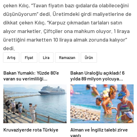
çeken Kılıç, “Tavan fiyatın bazı gıdalarda olabileceğini
düşünüyorum” dedi. Üretimdeki girdi maliyetlerine de
dikkat çeken Kılıç, “Karpuz çıkmadan tarlaları satın
alıyor marketler. Çiftçiler ona mahkum oluyor. 1 liraya
ürettiğini marketten 10 liraya almak zorunda kalıyor”
dedi.
Artış
Fiyat
Lira
Ramazan
Ürün
Bakan Yumaklı: Yüzde 80’e
Bakan Uraloğlu açıkladı! 6
varan su verimliliği
yılda 89 milyon yolcuya
sağlayabiliriz
hizmet verdi
Kruvaziyerde rota Türkiye
Alman ve İngiliz talebi zirve
yaptı