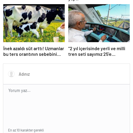
İnek azaldı süt arttı! Uzmanlar
“2 yıl içerisinde yerli ve milli
bu ters orantının sebebini
tren seti sayımız 25’e
açıkladı
ulaşacak”
En az 10 karakter gerekli