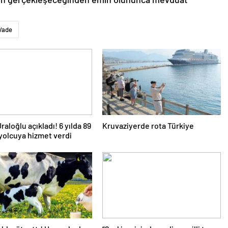
Vade
raloğlu açıkladı! 6 yılda 89
Kruvaziyerde rota Türkiye
yolcuya hizmet verdi