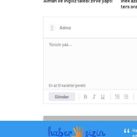
Alman ve İngiliz talebi zirve yaptı
İnek az
ters or
En az 10 karakter gerekli
Gönder
Ha
ed