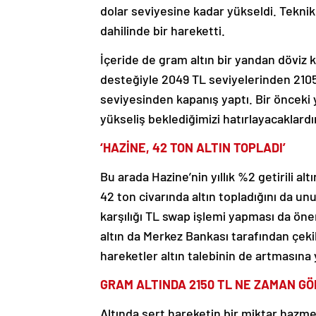
dolar seviyesine kadar yükseldi. Teknik 
dahilinde bir hareketti.
İçeride de gram altın bir yandan döviz 
desteğiyle 2049 TL seviyelerinden 2105
seviyesinden kapanış yaptı. Bir öncek
yükseliş beklediğimizi hatırlayacaklardı
‘HAZİNE, 42 TON ALTIN TOPLADI’
Bu arada Hazine’nin yıllık %2 getirili alt
42 ton civarında altın topladığını da 
karşılığı TL swap işlemi yapması da öne
altın da Merkez Bankası tarafından çekil
hareketler altın talebinin de artmasına
GRAM ALTINDA 2150 TL NE ZAMAN G
Altında sert hareketin bir miktar hazmed