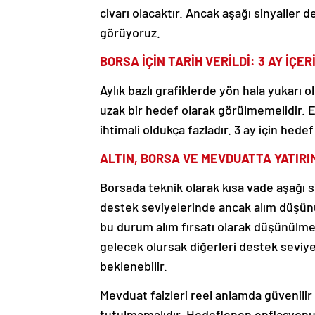
civarı olacaktır. Ancak aşağı sinyaller 
görüyoruz.
BORSA İÇİN TARİH VERİLDİ: 3 AY İÇE
Aylık bazlı grafiklerde yön hala yukarı
uzak bir hedef olarak görülmemelidir. 
ihtimali oldukça fazladır. 3 ay için hedef
ALTIN, BORSA VE MEVDUATTA YATIRI
Borsada teknik olarak kısa vade aşağı s
destek seviyelerinde ancak alım düşünülm
bu durum alım fırsatı olarak düşünülmel
gelecek olursak diğerleri destek seviye
beklenebilir.
Mevduat faizleri reel anlamda güvenili
tutulmamalıdır. Hedeflenen enflasyo