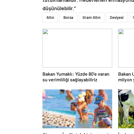
düşünülebilir.”
Altın
Borsa
Gram Altın
Seviyesi
Bakan Yumaklı: Yüzde 80’e varan
Bakan U
su verimliliği sağlayabiliriz
milyon 