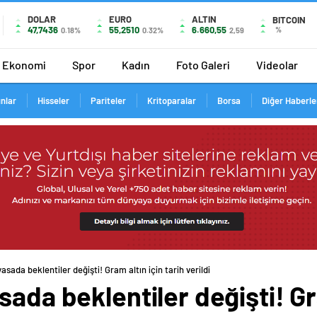
DOLAR
EURO
ALTIN
BITCOIN
47,7436
55,2510
6.660,55
%
0.18%
0.32%
2,59
Ekonomi
Spor
Kadın
Foto Galeri
Videolar
ınlar
Hisseler
Pariteler
Kritoparalar
Borsa
Diğer Haberle
asada beklentiler değişti! Gram altın için tarih verildi
ada beklentiler değişti! Gra