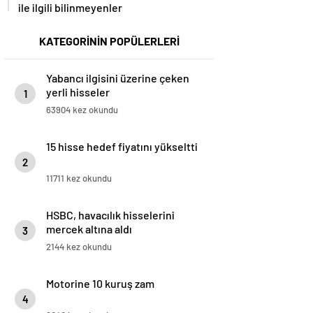
ile ilgili bilinmeyenler
KATEGORİNİN POPÜLERLERİ
Yabancı ilgisini üzerine çeken
yerli hisseler
1
63904 kez okundu
15 hisse hedef fiyatını yükseltti
2
11711 kez okundu
HSBC, havacılık hisselerini
mercek altına aldı
3
2144 kez okundu
Motorine 10 kuruş zam
4