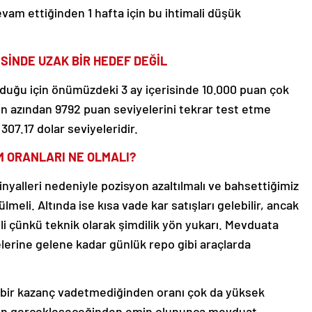
devam ettiğinden 1 hafta için bu ihtimali düşük
RİSİNDE UZAK BİR HEDEF DEĞİL
 olduğu için önümüzdeki 3 ay içerisinde 10.000 puan çok
En azından 9792 puan seviyelerini tekrar test etme
 307.17 dolar seviyeleridir.
M ORANLARI NE OLMALI?
inyalleri nedeniyle pozisyon azaltılmalı ve bahsettiğimiz
eli. Altında ise kısa vade kar satışları gelebilir, ancak
i çünkü teknik olarak şimdilik yön yukarı. Mevduata
lerine gelene kadar günlük repo gibi araçlarda
r bir kazanç vadetmediğinden oranı çok da yüksek
nun gerçekleşeceğinden emin olununca mevduat