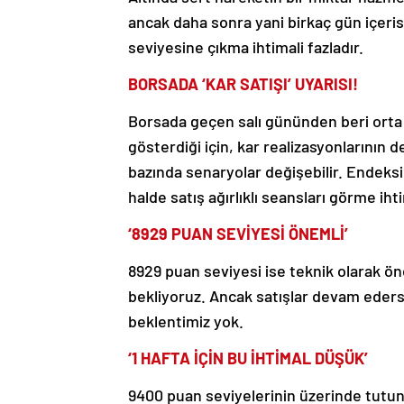
ancak daha sonra yani birkaç gün içeris
seviyesine çıkma ihtimali fazladır.
BORSADA ‘KAR SATIŞI’ UYARISI!
Borsada geçen salı gününden beri orta v
gösterdiği için, kar realizasyonlarının d
bazında senaryolar değişebilir. Endeksi
halde satış ağırlıklı seansları görme iht
‘8929 PUAN SEVİYESİ ÖNEMLİ’
8929 puan seviyesi ise teknik olarak ön
bekliyoruz. Ancak satışlar devam ederse
beklentimiz yok.
‘1 HAFTA İÇİN BU İHTİMAL DÜŞÜK’
9400 puan seviyelerinin üzerinde tutu