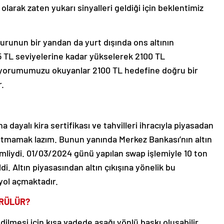
olarak zaten yukarı sinyalleri geldiği için beklentimiz
kurunun bir yandan da yurt dışında ons altının
 TL seviyelerine kadar yükselerek 2100 TL
i yorumumuzu okuyanlar 2100 TL hedefine doğru bir
r.
ına dayalı kira sertifikası ve tahvilleri ihracıyla piyasadan
unutmamak lazım. Bunun yanında Merkez Bankası’nın altın
mliydi. 01/03/2024 günü yapılan swap işlemiyle 10 ton
di. Altın piyasasından altın çıkışına yönelik bu
 yol açmaktadır.
ÖRÜLÜR?
ilmesi için kısa vadede aşağı yönlü baskı oluşabilir