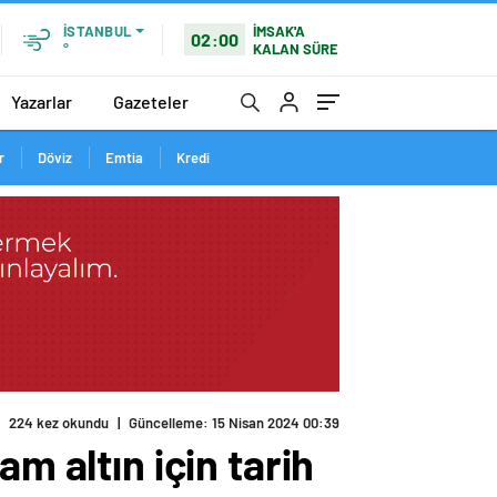
İMSAK'A
İSTANBUL
02:00
KALAN SÜRE
°
Yazarlar
Gazeteler
r
Döviz
Emtia
Kredi
224 kez okundu
|
Güncelleme: 15 Nisan 2024 00:39
m altın için tarih