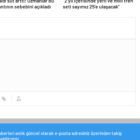
aldı süt arttı! Uzmanlar bu
“2 yıl içerisinde yerli ve milli tren
antının sebebini açıkladı
seti sayımız 25’e ulaşacak”
berleri anlık güncel olarak e-posta adresiniz üzerinden takip
ebilirsiniz.