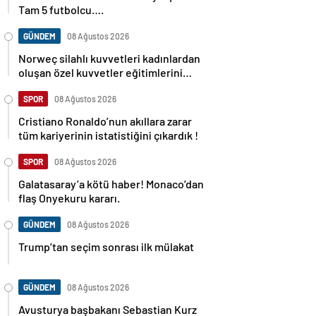
Tam 5 futbolcu….
GÜNDEM
08 Ağustos 2026
Norweç silahlı kuvvetleri kadınlardan
oluşan özel kuvvetler eğitimlerini
başlattı.
SPOR
08 Ağustos 2026
Cristiano Ronaldo’nun akıllara zarar
tüm kariyerinin istatistiğini çıkardık !
SPOR
08 Ağustos 2026
Galatasaray’a kötü haber! Monaco’dan
flaş Onyekuru kararı.
GÜNDEM
08 Ağustos 2026
Trump’tan seçim sonrası ilk mülakat
GÜNDEM
08 Ağustos 2026
Avusturya başbakanı Sebastian Kurz