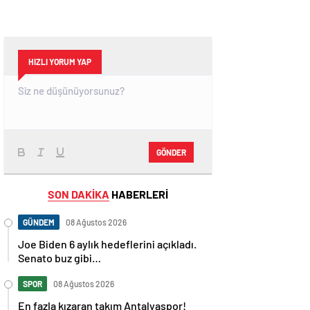
HIZLI YORUM YAP
GÖNDER
SON DAKİKA
HABERLERİ
GÜNDEM
08 Ağustos 2026
Joe Biden 6 aylık hedeflerini açıkladı.
Senato buz gibi…
SPOR
08 Ağustos 2026
En fazla kızaran takım Antalyaspor!