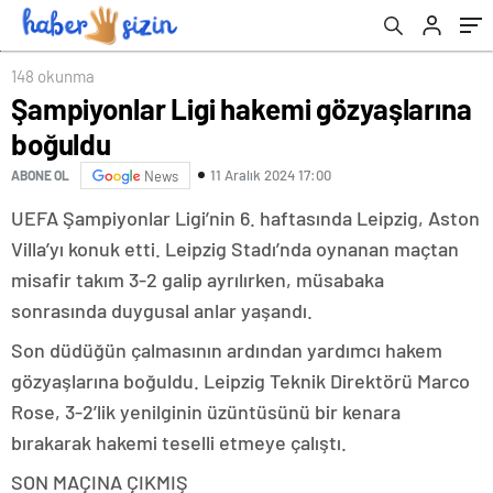
148 okunma
Şampiyonlar Ligi hakemi gözyaşlarına
boğuldu
11 Aralık 2024 17:00
ABONE OL
News
UEFA Şampiyonlar Ligi’nin 6. haftasında Leipzig, Aston
Villa’yı konuk etti. Leipzig Stadı’nda oynanan maçtan
misafir takım 3-2 galip ayrılırken, müsabaka
sonrasında duygusal anlar yaşandı.
Son düdüğün çalmasının ardından yardımcı hakem
gözyaşlarına boğuldu. Leipzig Teknik Direktörü Marco
Rose, 3-2’lik yenilginin üzüntüsünü bir kenara
bırakarak hakemi teselli etmeye çalıştı.
SON MAÇINA ÇIKMIŞ