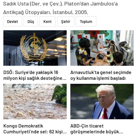
Sadık Usta (Der. ve Çev.), Platon’dan Jambulos’a
Antikçağ Ütopyaları, İstanbul, 2005.
Devlet
Düş
Kent
Şehir
Toplum
DSÖ: Suriye’de yaklaşık 16
Arnavutluk’ta genel seçimde
milyon kişi sağlık desteğine
oy kullanma işlemi başladı
ihtiyaç duyuyor
Kongo Demokratik
ABD-Çin ticaret
Cumhuriyeti’nde sel: 62 kişi
görüşmelerinde büyük