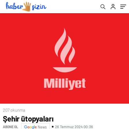
207 okunma
Şehir ütopyaları
26 Temmuz 2024 00:36
ABONE OL
News