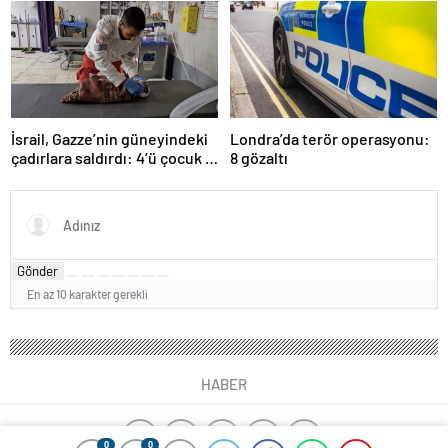
hayatını kaybetti
ilerleme
İsrail, Gazze’nin güneyindeki
Londra’da terör operasyonu:
çadırlara saldırdı: 4’ü çocuk 8
8 gözaltı
Filistinli hayatını kaybetti
Gönder
En az 10 karakter gerekli
HABER
0
0