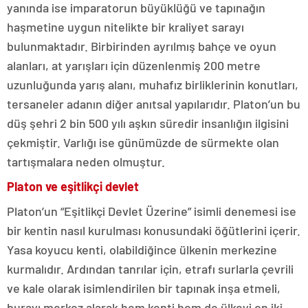
yanında ise imparatorun büyüklüğü ve tapınağın
haşmetine uygun nitelikte bir kraliyet sarayı
bulunmaktadır. Birbirinden ayrılmış bahçe ve oyun
alanları, at yarışları için düzenlenmiş 200 metre
uzunluğunda yarış alanı, muhafız birliklerinin konutları,
tersaneler adanın diğer anıtsal yapılarıdır. Platon’un bu
düş şehri 2 bin 500 yılı aşkın süredir insanlığın ilgisini
çekmiştir. Varlığı ise günümüzde de sürmekte olan
tartışmalara neden olmuştur.
Platon ve eşitlikçi devlet
Platon’un “Eşitlikçi Devlet Üzerine” isimli denemesi ise
bir kentin nasıl kurulması konusundaki öğütlerini içerir.
Yasa koyucu kenti, olabildiğince ülkenin merkezine
kurmalıdır. Ardından tanrılar için, etrafı surlarla çevrili
ve kale olarak isimlendirilen bir tapınak inşa etmeli,
burayı merkez alarak hem kenti hem de ülkeyi on iki