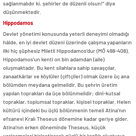
sağlanmalıdır ki, şehirler de düzenli olsun!” diye
düşünmektedir.
Hippodamos
Devlet yönetimi konusunda yeterli deneyimi olmadığı
hâlde, en iyi devlet düzeni üzerinde çalışma yapanların
ilki hiç şüphesiz Miletli Hippodamos’dur (MÖ 498-408).
Hippodamos’un kenti on bin adamdan (aile)
oluşmaktadır. Bu kent silahlara sahip savaşçılar,
zanaatkârlar ve köylüler (çiftçiler) olmak üzere üç ana
bölümden meydana gelmelidir. Bu şehrin üretim
yapılan toprakları da üçe bölünmelidir; dinî-kutsal
topraklar, toplumsal topraklar, kişisel topraklar. Helen
kültürü içindeki bu üçlü bölünmenin temeli Atina’nın
efsanevi Kralı Theseus dönemine kadar geriye gider.
Atina’nın erken döneminde Theseus, küçük
yerleşmeleri birleştirerek güçlü bir krallık oluşturur.