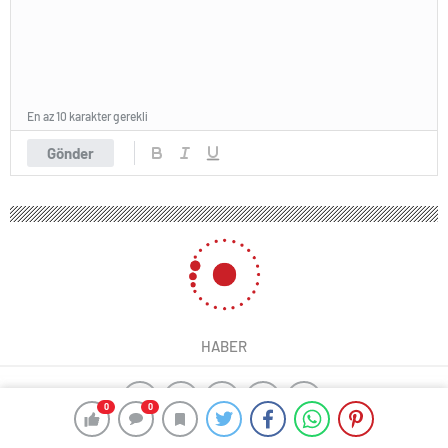
En az 10 karakter gerekli
Gönder
HABER
0
0
yangın algılama sistemleri