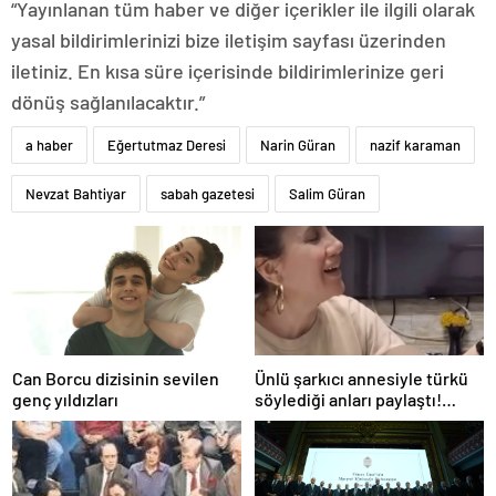
“Yayınlanan tüm haber ve diğer içerikler ile ilgili olarak
yasal bildirimlerinizi bize iletişim sayfası üzerinden
iletiniz. En kısa süre içerisinde bildirimlerinize geri
dönüş sağlanılacaktır.”
a haber
Eğertutmaz Deresi
Narin Güran
nazif karaman
Nevzat Bahtiyar
sabah gazetesi
Salim Güran
Can Borcu dizisinin sevilen
Ünlü şarkıcı annesiyle türkü
genç yıldızları
söylediği anları paylaştı!
Sosyal medya yıkıldı…