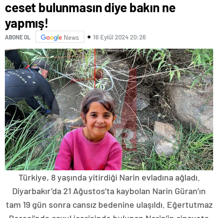
ceset bulunmasın diye bakın ne
yapmış!
16 Eylül 2024 20:26
ABONE OL
News
Türkiye, 8 yaşında yitirdiği Narin evladına ağladı.
Diyarbakır’da 21 Ağustos’ta kaybolan Narin Güran’ın
tam 19 gün sonra cansız bedenine ulaşıldı. Eğertutmaz
Deresi’nde çavul içerisinde bulunan Narin’in cinayete