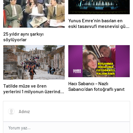
Yunus Emre’nin basılan en
eski tasavvufi mesnevisi gün
yüzüne çıkarıldı
25 yıldır aynı şarkıyı
söylüyorlar
Hacı Sabancı – Nazlı
Tatilde müze ve ören
Sabancı’dan fotoğraflı yanıt
yerlerini 1 milyonun üzerinde
kişi ziyaret etti