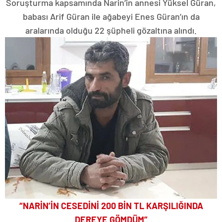
Soruşturma kapsamında Narin’in annesi Yüksel Güran,
babası Arif Güran ile ağabeyi Enes Güran’ın da
aralarında olduğu 22 şüpheli gözaltına alındı.
“NARİN’İN CESEDİNİ 200 BİN TL KARŞILIĞINDA
DEREYE GÖMDÜM”