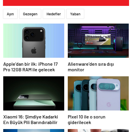
Ayın
Gezegen
Hedefler
Yaban
Apple’dan bir ilk: iPhone 17
Alienware’den sıra dışı
Pro 12GB RAM ile gelecek
monitor
Xiaomi 16: Şimdiye Kadarki
Pixel 10 ile o sorun
En Büyük Pili Barındırabilir
giderilecek