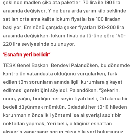
şeklinde madlen çikolata paketleri 70 lira ile 190 lira
arasında değişiyor. Yine buralarda yarım kilo şeklinde
satılan ortalama kalite lokum fiyatlaı ise 100 liradan
başlıyor. Eminönü çarşıda şeker fiyatları 120-200 lira
arasında değişirken, lokum fiyatı da türüne göre 140-
220 lira seviyesinde bulunuyor.
‘Esnafın yeri bellidir’
TESK Genel Başkanı Bendevi Palandöken, bu dönemde
kontrolün vatandaşta olduğunu vurgularken, fark
edilen tüm sorunların anında ilgili kurumlara şikayet
edilmesi gerektiğini söyledi. Palandöken, “Şekerin,
unun, yağın, fındığın her şeyin fiyatı belli. Ortalama bir
bedeli düşünmek mümkün. Gıdadaki her türlü hileden
korunmanın öncelikli yöntemi ise alışverişi sabit bir
noktadan yapmak. Yeri belli, bildiğiniz esnaftan
alışveriş yaparsanız sorun çıksa bile yeri bulursunuz.