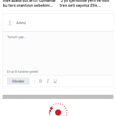
İnek azaldı süt arttı! Uzmanlar
“2 yıl içerisinde yerli ve milli
bu ters orantının sebebini
tren seti sayımız 25’e
açıkladı
ulaşacak”
En az 10 karakter gerekli
Gönder