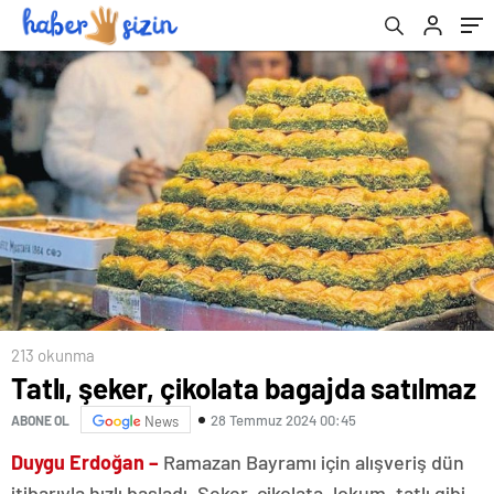
213 okunma
Tatlı, şeker, çikolata bagajda satılmaz
28 Temmuz 2024 00:45
ABONE OL
News
Duygu Erdoğan –
Ramazan Bayramı için alışveriş dün
itibarıyla hızlı başladı. Şeker, çikolata, lokum, tatlı gibi