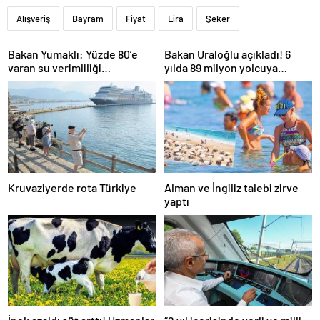
Alışveriş
Bayram
Fiyat
Lira
Şeker
Bakan Yumaklı: Yüzde 80’e
Bakan Uraloğlu açıkladı! 6
varan su verimliliği
yılda 89 milyon yolcuya
sağlayabiliriz
hizmet verdi
Kruvaziyerde rota Türkiye
Alman ve İngiliz talebi zirve
yaptı