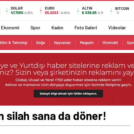
DOLAR
EURO
ALTIN
BITCOIN
47,7055
55,0253
6.538,95
%
0.15%
-0.02%
0,71
Ekonomi
Spor
Kadın
Foto Galeri
Videolar
Bilim & Teknoloji
Doğa
Hayvanlar
Magazin
Otomobil
Spo
n silah sana da döner!