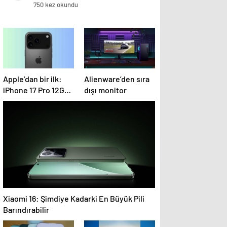
öldü
750 kez okundu
Apple’dan bir ilk:
Alienware’den sıra
iPhone 17 Pro 12GB
dışı monitor
RAM ile gelecek
Xiaomi 16: Şimdiye Kadarki En Büyük Pili
Barındırabilir