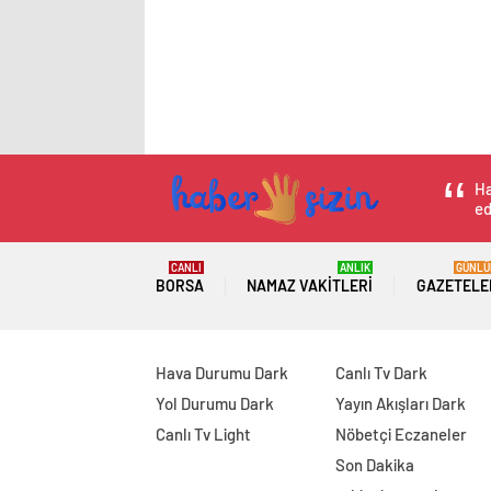
Ha
ed
CANLI
ANLIK
GÜNLÜ
BORSA
NAMAZ VAKITLERI
GAZETELE
Hava Durumu Dark
Canlı Tv Dark
Yol Durumu Dark
Yayın Akışları Dark
Canlı Tv Light
Nöbetçi Eczaneler
Son Dakika