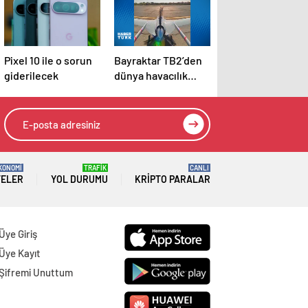
Pixel 10 ile o sorun
Bayraktar TB2’den
giderilecek
dünya havacılık
tarihinde bir ilk
KONOMİ
TRAFİK
CANLI
TELER
YOL DURUMU
KRIPTO PARALAR
Üye Giriş
Üye Kayıt
Şifremi Unuttum