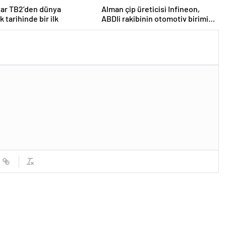
tar TB2’den dünya
Alman çip üreticisi Infineon,
k tarihinde bir ilk
ABDli rakibinin otomotiv birimini
2,5 milyar dolara satın aldı