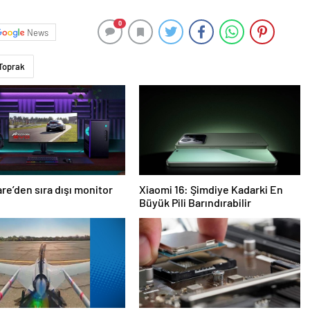
0
News
Toprak
re’den sıra dışı monitor
Xiaomi 16: Şimdiye Kadarki En
Büyük Pili Barındırabilir