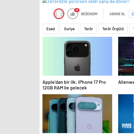
0
BEĞENDİM
ABONE OL
Esad
Suriye
Terör
Terör Örgütü
Apple’dan bir ilk: iPhone 17 Pro
Alienwa
12GB RAM ile gelecek