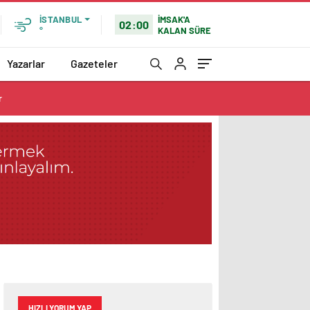
İMSAK'A
İSTANBUL
02:00
KALAN SÜRE
°
Yazarlar
Gazeteler
r
HIZLI YORUM YAP