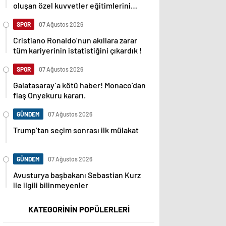
oluşan özel kuvvetler eğitimlerini
başlattı.
SPOR
07 Ağustos 2026
Cristiano Ronaldo’nun akıllara zarar
tüm kariyerinin istatistiğini çıkardık !
SPOR
07 Ağustos 2026
Galatasaray’a kötü haber! Monaco’dan
flaş Onyekuru kararı.
GÜNDEM
07 Ağustos 2026
Trump’tan seçim sonrası ilk mülakat
GÜNDEM
07 Ağustos 2026
Avusturya başbakanı Sebastian Kurz
ile ilgili bilinmeyenler
KATEGORİNİN POPÜLERLERİ