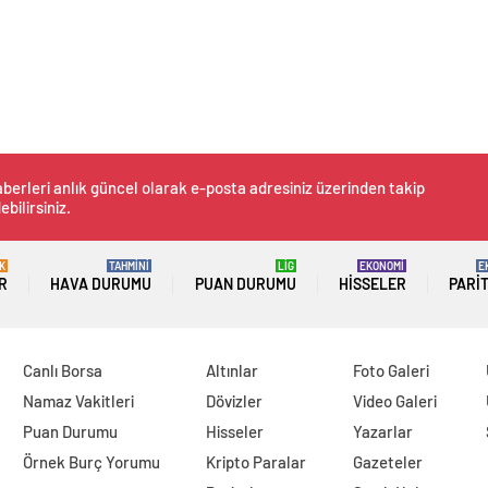
berleri anlık güncel olarak e-posta adresiniz üzerinden takip
ebilirsiniz.
K
TAHMİNİ
LİG
EKONOMİ
E
R
HAVA DURUMU
PUAN DURUMU
HISSELER
PARI
Canlı Borsa
Altınlar
Foto Galeri
Namaz Vakitleri
Dövizler
Video Galeri
Puan Durumu
Hisseler
Yazarlar
Örnek Burç Yorumu
Kripto Paralar
Gazeteler