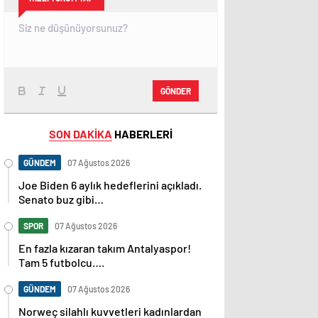
GÖNDER
SON DAKİKA
HABERLERİ
GÜNDEM
07 Ağustos 2026
Joe Biden 6 aylık hedeflerini açıkladı.
Senato buz gibi…
SPOR
07 Ağustos 2026
En fazla kızaran takım Antalyaspor!
Tam 5 futbolcu….
GÜNDEM
07 Ağustos 2026
Norweç silahlı kuvvetleri kadınlardan