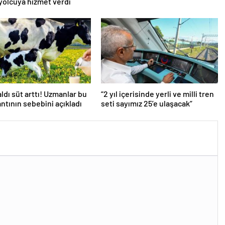
yolcuya hizmet verdi
aldı süt arttı! Uzmanlar bu
“2 yıl içerisinde yerli ve milli tren
antının sebebini açıkladı
seti sayımız 25’e ulaşacak”