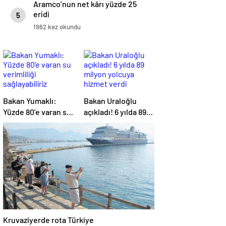
Aramco’nun net kârı yüzde 25
eridi
5
1962 kez okundu
Bakan Yumaklı:
Bakan Uraloğlu
Yüzde 80’e varan su
açıkladı! 6 yılda 89
verimliliği
milyon yolcuya
sağlayabiliriz
hizmet verdi
Kruvaziyerde rota Türkiye