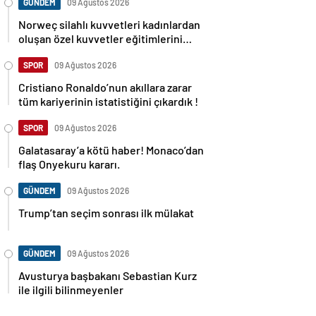
GÜNDEM
09 Ağustos 2026
Norweç silahlı kuvvetleri kadınlardan
oluşan özel kuvvetler eğitimlerini
başlattı.
SPOR
09 Ağustos 2026
Cristiano Ronaldo’nun akıllara zarar
tüm kariyerinin istatistiğini çıkardık !
SPOR
09 Ağustos 2026
Galatasaray’a kötü haber! Monaco’dan
flaş Onyekuru kararı.
GÜNDEM
09 Ağustos 2026
Trump’tan seçim sonrası ilk mülakat
GÜNDEM
09 Ağustos 2026
Avusturya başbakanı Sebastian Kurz
ile ilgili bilinmeyenler