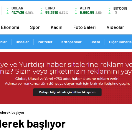
DOLAR
EURO
ALTIN
BITCOIN
47,7436
55,2510
6.660,55
%
0.18%
0.32%
2,59
Ekonomi
Spor
Kadın
Foto Galeri
Videolar
ınlar
Hisseler
Pariteler
Kritoparalar
Borsa
Diğer Haberle
ederek başlıyor
derek başlıyor