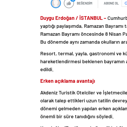
BEĞENDİM
ABONE OL
Duygu Erdoğan / İSTANBUL –
Cumhurb
yaptığı paylaşımda, Ramazan Bayramı tat
Ramazan Bayramı öncesinde 8 Nisan Paza
Bu dönemde aynı zamanda okulların ara 
Resort, termal, yayla, gastronomi ve k
hareketlendirmesi beklenen bayramın 
edildi.
Erken açıklama avantajı
Akdeniz Turistik Otelciler ve İşletmecil
olarak talep ettikleri uzun tatilin devre
dönemi gelmeden yapılan erken açıklam
önemli bir süre tanıdığını söyledi.