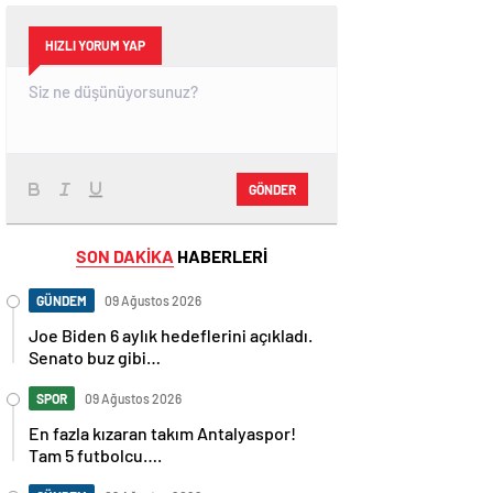
HIZLI YORUM YAP
GÖNDER
SON DAKİKA
HABERLERİ
GÜNDEM
09 Ağustos 2026
Joe Biden 6 aylık hedeflerini açıkladı.
Senato buz gibi…
SPOR
09 Ağustos 2026
En fazla kızaran takım Antalyaspor!
Tam 5 futbolcu….