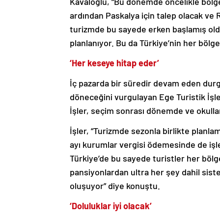
Kavaloğlu, “Bu dönemde öncelikle bölg
ardından Paskalya için talep olacak v
turizmde bu sayede erken başlamış oldu.
planlanıyor. Bu da Türkiye’nin her bölg
‘Her keseye hitap eder’
İç pazarda bir süredir devam eden durg
döneceğini vurgulayan Ege Turistik İşl
İşler, seçim sonrası dönemde ve okulların 
İşler, “Turizmde sezonla birlikte planl
ayı kurumlar vergisi ödemesinde de işlet
Türkiye’de bu sayede turistler her bölged
pansiyonlardan ultra her şey dahil sist
oluşuyor” diye konuştu.
‘Doluluklar iyi olacak’