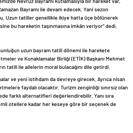
emizde Nevruz Bayramı kutlamasıyla bir hareket var,
e Ramazan Bayramı ile devam edecek. Yani sezon
 Uzun tatiller genellikle ikiye hatta üçe bölünerek
esine bu hareketin taşınmasına imkân veriyor” dedi.
unluğun uzun bayram tatili dönemi ile harekete
etmeler ve Konaklamalar Birliği (ETİK) Başkanı Mehmet
tatili ile ailelerin moral bulacağını dile getirdi.
amalar ve yeni istihdam da devreye girecek. Ayrıca nisan
melere faydalı olacaktır. Turizm zenginliği sınırsız olan
e farklı alternatifleri değerlendirebilir. Yanı sıra
emli otellere kadar her keseye göre bir seçenek de