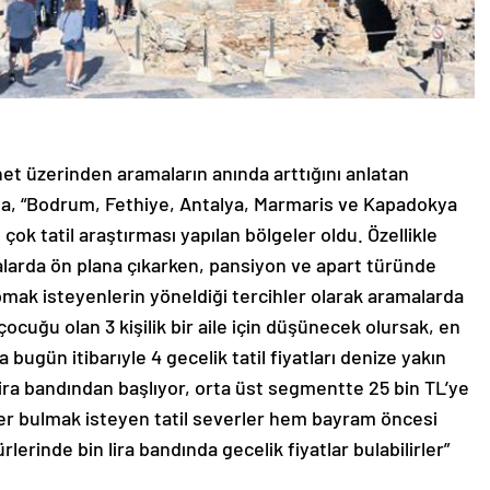
net üzerinden aramaların anında arttığını anlatan
a, “Bodrum, Fethiye, Antalya, Marmaris ve Kapadokya
ok tatil araştırması yapılan bölgeler oldu. Özellikle
alarda ön plana çıkarken, pansiyon ve apart türünde
pmak isteyenlerin yöneldiği tercihler olarak aramalarda
 çocuğu olan 3 kişilik bir aile için düşünecek olursak, en
bugün itibarıyle 4 gecelik tatil fiyatları denize yakın
ira bandından başlıyor, orta üst segmentte 25 bin TL’ye
er bulmak isteyen tatil severler hem bayram öncesi
inde bin lira bandında gecelik fiyatlar bulabilirler”