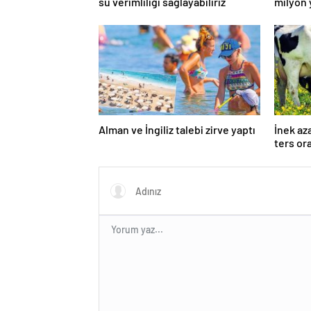
su verimliliği sağlayabiliriz
milyon 
Alman ve İngiliz talebi zirve yaptı
İnek az
ters or