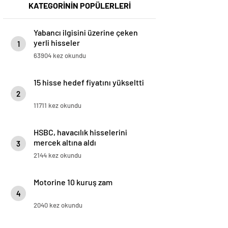
KATEGORİNİN POPÜLERLERİ
Yabancı ilgisini üzerine çeken
yerli hisseler
1
63904 kez okundu
15 hisse hedef fiyatını yükseltti
2
11711 kez okundu
HSBC, havacılık hisselerini
mercek altına aldı
3
2144 kez okundu
Motorine 10 kuruş zam
4
2040 kez okundu