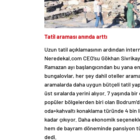
Tatil araması anında arttı
Uzun tatil açıklamasının ardından inter
Neredekal.com CEO’su Gökhan Sivrikay
Ramazan ayı başlangıcından bu yana en ç
bungalovlar, her şey dahil oteller aram
aramalarda daha uygun bütçeli tatil ya
üst sıralarda yerini alıyor. 7 yaşında bir
popüler bölgelerden biri olan Bodrum’da 
oda+kahvaltı konaklama türünde 4 bin l
kadar çıkıyor. Daha ekonomik seçenekl
hem de bayram döneminde pansiyon türler
dedi.