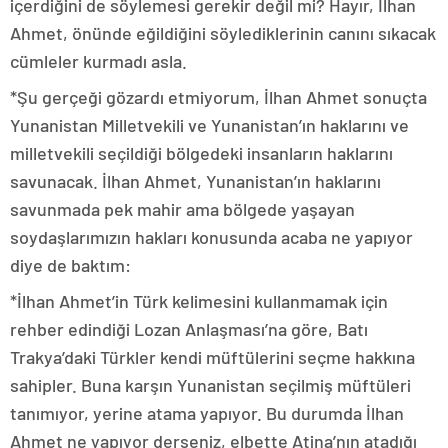
içerdiğini de söylemesi gerekir değil mi? Hayır, İlhan
Ahmet, önünde eğildiğini söylediklerinin canını sıkacak
cümleler kurmadı asla.
*Şu gerçeği gözardı etmiyorum, İlhan Ahmet sonuçta
Yunanistan Milletvekili ve Yunanistan’ın haklarını ve
milletvekili seçildiği bölgedeki insanların haklarını
savunacak. İlhan Ahmet, Yunanistan’ın haklarını
savunmada pek mahir ama bölgede yaşayan
soydaşlarımızın hakları konusunda acaba ne yapıyor
diye de baktım:
*İlhan Ahmet’in Türk kelimesini kullanmamak için
rehber edindiği Lozan Anlaşması’na göre, Batı
Trakya’daki Türkler kendi müftülerini seçme hakkına
sahipler. Buna karşın Yunanistan seçilmiş müftüleri
tanımıyor, yerine atama yapıyor. Bu durumda İlhan
Ahmet ne yapıyor derseniz, elbette Atina’nın atadığı