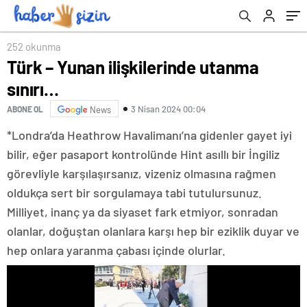
252 okunma
Türk – Yunan ilişkilerinde utanma
sınırı…
3 Nisan 2024 00:04
ABONE OL
News
*Londra’da Heathrow Havalimanı’na gidenler gayet iyi
bilir, eğer pasaport kontrolünde Hint asıllı bir İngiliz
görevliyle karşılaşırsanız, vizeniz olmasına rağmen
oldukça sert bir sorgulamaya tabi tutulursunuz.
Milliyet, inanç ya da siyaset fark etmiyor, sonradan
olanlar, doğuştan olanlara karşı hep bir eziklik duyar ve
hep onlara yaranma çabası içinde olurlar.