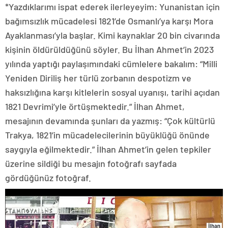
*Yazdıklarımı ispat ederek ilerleyeyim: Yunanistan için
bağımsızlık mücadelesi 1821’de Osmanlı’ya karşı Mora
Ayaklanması’yla başlar. Kimi kaynaklar 20 bin civarında
kişinin öldürüldüğünü söyler. Bu İlhan Ahmet’in 2023
yılında yaptığı paylaşımındaki cümlelere bakalım: “Milli
Yeniden Diriliş her türlü zorbanın despotizm ve
haksızlığına karşı kitlelerin sosyal uyanışı, tarihi açıdan
1821 Devrimi’yle örtüşmektedir.” İlhan Ahmet,
mesajının devamında şunları da yazmış: “Çok kültürlü
Trakya, 1821’in mücadelecilerinin büyüklüğü önünde
saygıyla eğilmektedir.” İlhan Ahmet’in gelen tepkiler
üzerine sildiği bu mesajın fotoğrafı sayfada
gördüğünüz fotoğraf.