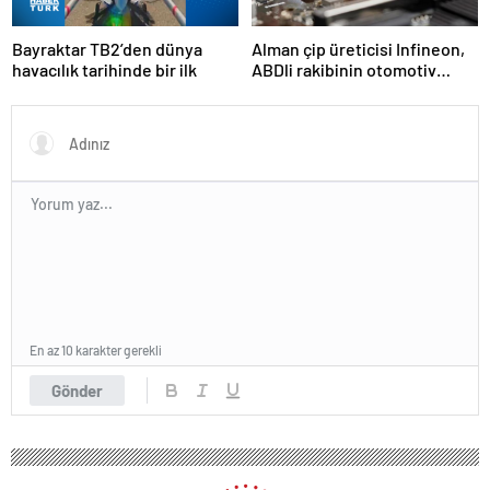
Bayraktar TB2’den dünya
Alman çip üreticisi Infineon,
havacılık tarihinde bir ilk
ABDli rakibinin otomotiv
birimini 2,5 milyar dolara
satın aldı
En az 10 karakter gerekli
Gönder