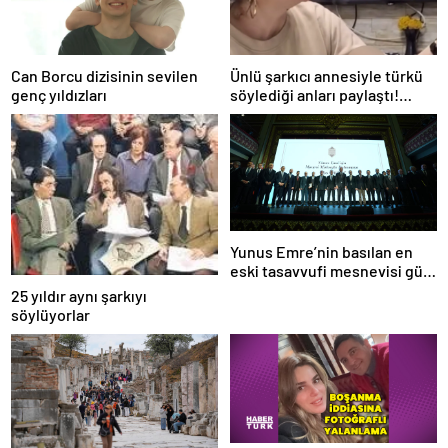
Can Borcu dizisinin sevilen
Ünlü şarkıcı annesiyle türkü
genç yıldızları
söylediği anları paylaştı!
Sosyal medya yıkıldı…
Yunus Emre’nin basılan en
eski tasavvufi mesnevisi gün
yüzüne çıkarıldı
25 yıldır aynı şarkıyı
söylüyorlar