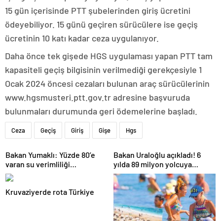
15 gün içerisinde PTT şubelerinden giriş ücretini
ödeyebiliyor. 15 günü geçiren sürücülere ise geçiş
ücretinin 10 katı kadar ceza uygulanıyor.
Daha önce tek gişede HGS uygulaması yapan PTT tam
kapasiteli geçiş bilgisinin verilmediği gerekçesiyle 1
Ocak 2024 öncesi cezaları bulunan araç sürücülerinin
www.hgsmusteri.ptt.gov.tr adresine başvuruda
bulunmaları durumunda geri ödemelerine başladı.
Ceza
Geçiş
Giriş
Gişe
Hgs
Bakan Yumaklı: Yüzde 80’e
Bakan Uraloğlu açıkladı! 6
varan su verimliliği
yılda 89 milyon yolcuya
sağlayabiliriz
hizmet verdi
Kruvaziyerde rota Türkiye