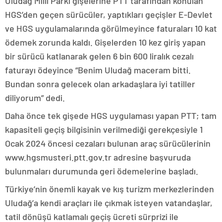
Uludağ Milli Parkı gişelerine PTT tarafından konulan
HGS’den geçen sürücüler, yaptıkları geçişler E-Devlet
ve HGS uygulamalarında görülmeyince faturaları 10 kat
ödemek zorunda kaldı. Gişelerden 10 kez giriş yapan
bir sürücü katlanarak gelen 6 bin 600 liralık cezalı
faturayı ödeyince “Benim Uludağ maceram bitti.
Bundan sonra gelecek olan arkadaşlara iyi tatiller
diliyorum” dedi.
Daha önce tek gişede HGS uygulaması yapan PTT; tam
kapasiteli geçiş bilgisinin verilmediği gerekçesiyle 1
Ocak 2024 öncesi cezaları bulunan araç sürücülerinin
www.hgsmusteri.ptt.gov.tr adresine başvuruda
bulunmaları durumunda geri ödemelerine başladı.
Türkiye’nin önemli kayak ve kış turizm merkezlerinden
Uludağ’a kendi araçları ile çıkmak isteyen vatandaşlar,
tatil dönüşü katlamalı geçiş ücreti sürprizi ile