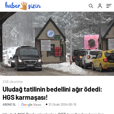
246 okunma
Uludağ tatilinin bedellini ağır ödedi:
HGS karmaşası!
31 Ocak 2024 00:15
ABONE OL
News