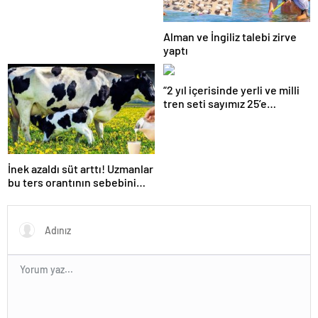
Alman ve İngiliz talebi zirve
yaptı
“2 yıl içerisinde yerli ve milli
tren seti sayımız 25’e
ulaşacak”
İnek azaldı süt arttı! Uzmanlar
bu ters orantının sebebini
açıkladı