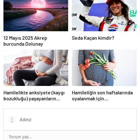
12 Mayıs 2025 Akrep
Seda Kaçan kimdir?
burcunda Dolunay
Hamilelikte anksiyete (kaygı
Hamileliğin son haftalarında
bozukluğu) yaşayanların
oyalanmak için…
gerçek ihtiyacı