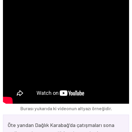
Burası yukarıda ki videonun altyazı örneğidir.
Öte yandan Dağlık Karabağ’da çatışmaları sona