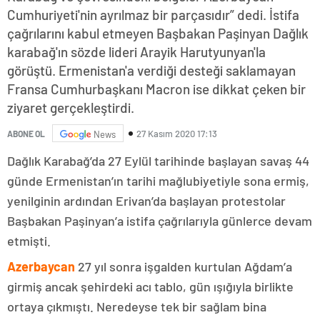
Cumhuriyeti'nin ayrılmaz bir parçasıdır” dedi. İstifa
çağrılarını kabul etmeyen Başbakan Paşinyan Dağlık
karabağ'ın sözde lideri Arayik Harutyunyan'la
görüştü. Ermenistan'a verdiği desteği saklamayan
Fransa Cumhurbaşkanı Macron ise dikkat çeken bir
ziyaret gerçekleştirdi.
27 Kasım 2020 17:13
ABONE OL
News
Dağlık Karabağ’da 27 Eylül tarihinde başlayan savaş 44
günde Ermenistan’ın tarihi mağlubiyetiyle sona ermiş,
yenilginin ardından Erivan’da başlayan protestolar
Başbakan Paşinyan’a istifa çağrılarıyla günlerce devam
etmişti.
Azerbaycan
27 yıl sonra işgalden kurtulan Ağdam’a
girmiş ancak şehirdeki acı tablo, gün ışığıyla birlikte
ortaya çıkmıştı. Neredeyse tek bir sağlam bina