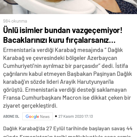
984 okunma
Ünlü isimler bundan vazgeçemiyor!
Bacaklarınızı kuru fırçalarsanız…
Ermenistan'a verdiği Karabağ mesajında “ Dağlık
Karabağ ve çevresindeki bölgeler Azerbaycan
Cumhuriyeti'nin ayrılmaz bir parçasıdır” dedi. İstifa
çağrılarını kabul etmeyen Başbakan Paşinyan Dağlık
karabağ'ın sözde lideri Arayik Harutyunyan'la
görüştü. Ermenistan'a verdiği desteği saklamayan
Fransa Cumhurbaşkanı Macron ise dikkat çeken bir
ziyaret gerçekleştirdi.
27 Kasım 2020 17:13
ABONE OL
News
Dağlık Karabağ’da 27 Eylül tarihinde başlayan savaş 44
günde Ermenistan’ın tarihi mağlubiyetiyle sona ermiş,