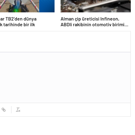
tar TB2’den dünya
Alman çip üreticisi Infineon,
k tarihinde bir ilk
ABDli rakibinin otomotiv birimini
2,5 milyar dolara satın aldı