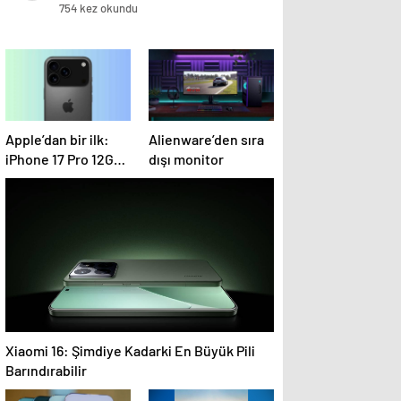
öldü
754 kez okundu
Apple’dan bir ilk:
Alienware’den sıra
iPhone 17 Pro 12GB
dışı monitor
RAM ile gelecek
Xiaomi 16: Şimdiye Kadarki En Büyük Pili
Barındırabilir