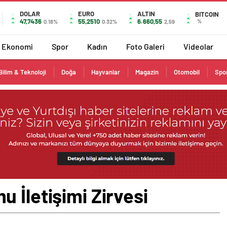
DOLAR
EURO
ALTIN
BITCOIN
47,7436
55,2510
6.660,55
%
0.18%
0.32%
2,59
Ekonomi
Spor
Kadın
Foto Galeri
Videolar
Bilim & Teknoloji
Doğa
Hayvanlar
Magazin
Otomobil
Spo
 İletişimi Zirvesi