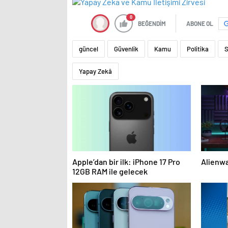
0
BEĞENDİM
ABONE OL
güncel
Güvenlik
Kamu
Politika
Yapay Zekâ
Apple’dan bir ilk: iPhone 17 Pro
Alienwa
12GB RAM ile gelecek