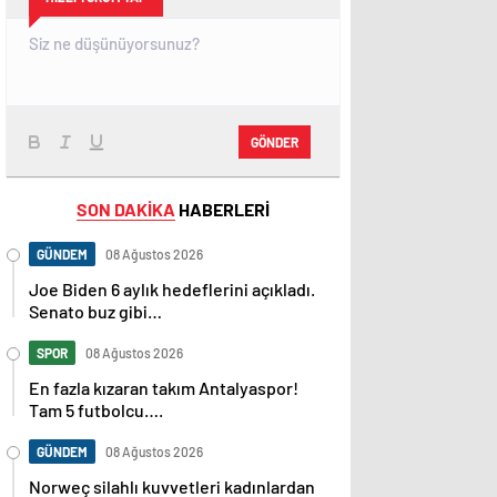
GÖNDER
SON DAKİKA
HABERLERİ
GÜNDEM
08 Ağustos 2026
Joe Biden 6 aylık hedeflerini açıkladı.
Senato buz gibi…
SPOR
08 Ağustos 2026
En fazla kızaran takım Antalyaspor!
Tam 5 futbolcu….
GÜNDEM
08 Ağustos 2026
Norweç silahlı kuvvetleri kadınlardan