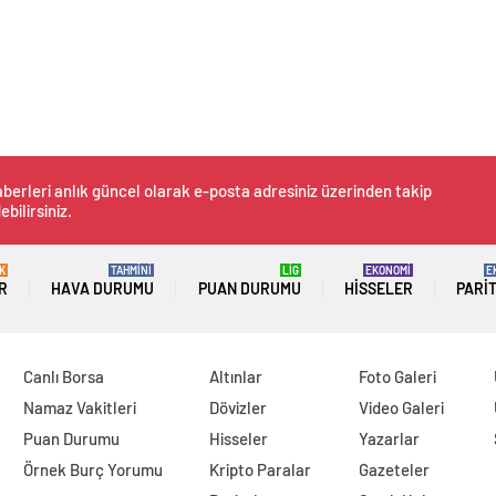
berleri anlık güncel olarak e-posta adresiniz üzerinden takip
ebilirsiniz.
K
TAHMİNİ
LİG
EKONOMİ
E
R
HAVA DURUMU
PUAN DURUMU
HISSELER
PARI
Canlı Borsa
Altınlar
Foto Galeri
Namaz Vakitleri
Dövizler
Video Galeri
Puan Durumu
Hisseler
Yazarlar
Örnek Burç Yorumu
Kripto Paralar
Gazeteler