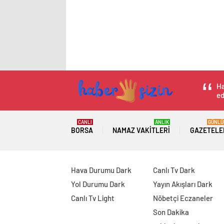
Ha
ed
CANLI
ANLIK
GÜNLÜ
BORSA
NAMAZ VAKITLERI
GAZETELE
Hava Durumu Dark
Canlı Tv Dark
Yol Durumu Dark
Yayın Akışları Dark
Canlı Tv Light
Nöbetçi Eczaneler
Son Dakika