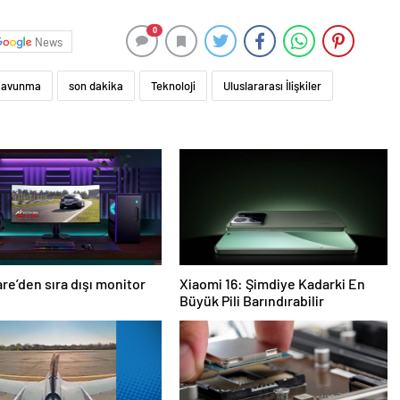
0
News
Savunma
son dakika
Teknoloji
Uluslararası İlişkiler
re’den sıra dışı monitor
Xiaomi 16: Şimdiye Kadarki En
Büyük Pili Barındırabilir