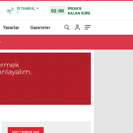
İMSAK'A
İSTANBUL
02:00
KALAN SÜRE
°
Yazarlar
Gazeteler
r
HIZLI YORUM YAP