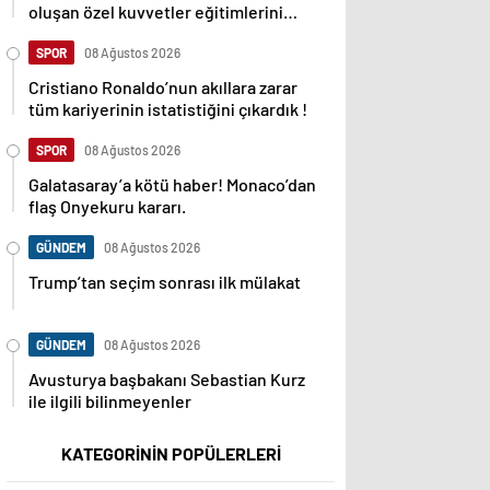
oluşan özel kuvvetler eğitimlerini
başlattı.
SPOR
08 Ağustos 2026
Cristiano Ronaldo’nun akıllara zarar
tüm kariyerinin istatistiğini çıkardık !
SPOR
08 Ağustos 2026
Galatasaray’a kötü haber! Monaco’dan
flaş Onyekuru kararı.
GÜNDEM
08 Ağustos 2026
Trump’tan seçim sonrası ilk mülakat
GÜNDEM
08 Ağustos 2026
Avusturya başbakanı Sebastian Kurz
ile ilgili bilinmeyenler
KATEGORİNİN POPÜLERLERİ