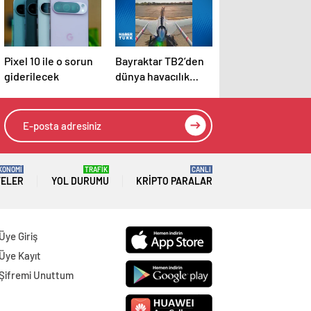
Pixel 10 ile o sorun
Bayraktar TB2’den
giderilecek
dünya havacılık
tarihinde bir ilk
KONOMİ
TRAFİK
CANLI
TELER
YOL DURUMU
KRIPTO PARALAR
Üye Giriş
Üye Kayıt
Şifremi Unuttum