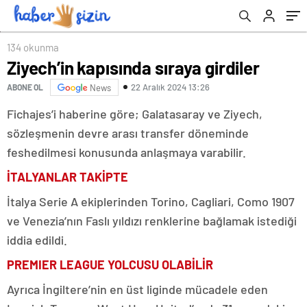
134 okunma
Ziyech’in kapısında sıraya girdiler
22 Aralık 2024 13:26
ABONE OL
News
Fichajes’i haberine göre; Galatasaray ve Ziyech,
sözleşmenin devre arası transfer döneminde
feshedilmesi konusunda anlaşmaya varabilir.
İTALYANLAR TAKİPTE
İtalya Serie A ekiplerinden Torino, Cagliari, Como 1907
ve Venezia’nın Faslı yıldızı renklerine bağlamak istediği
iddia edildi.
PREMIER LEAGUE YOLCUSU OLABİLİR
Ayrıca İngiltere’nin en üst liginde mücadele eden